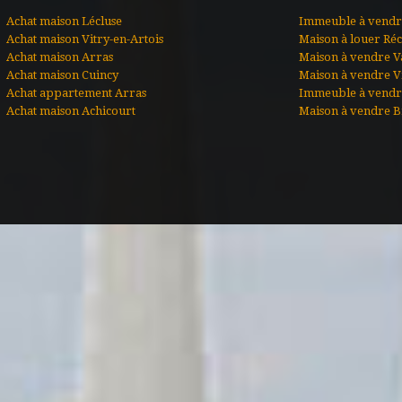
Achat maison Lécluse
Immeuble à vendre
Achat maison Vitry-en-Artois
Maison à louer Ré
Achat maison Arras
Maison à vendre V
Achat maison Cuincy
Maison à vendre Vi
Achat appartement Arras
Immeuble à vendr
Achat maison Achicourt
Maison à vendre B