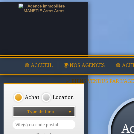
🟢 ACCUEIL
🌍 NOS AGENCES
🟢 ACH
✅ BIENS VENDUS PAR L'AG
Achat
Location
Type de bien
A