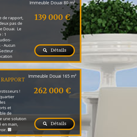
Immeuble Douai
80 m²
139 000 €
 de rapport,
 deux pas de
de Douai. Le
 : 1
udios-
 - Aucun
Détails
 Secteur
ocation
entabilité
ments
ur les 3 :
Immeuble Douai
165 m²
800 € / an
 RAPPORT
 immédiate
262 000 €
estisseurs !
quartier
des
rts et
uble de
e une solution
Détails
é en main,
oir. 🏢
 l’immeuble :