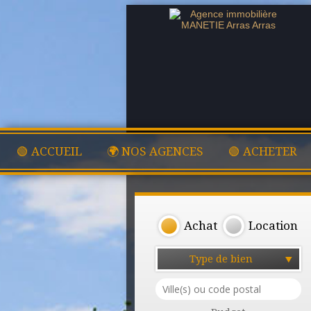
🟢 ACCUEIL
🌍 NOS AGENCES
🟢 ACHETER
Achat
Location
Type de bien