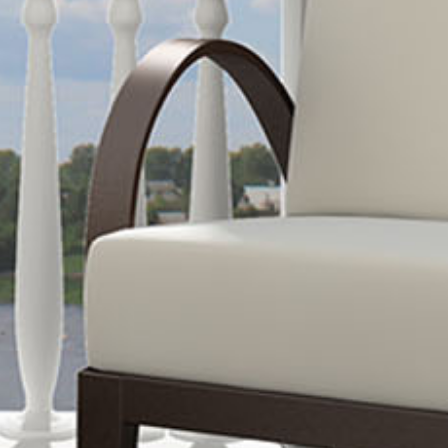
t (toiture,
 plomberie,
 de 4 lots (2 x
totale : 165