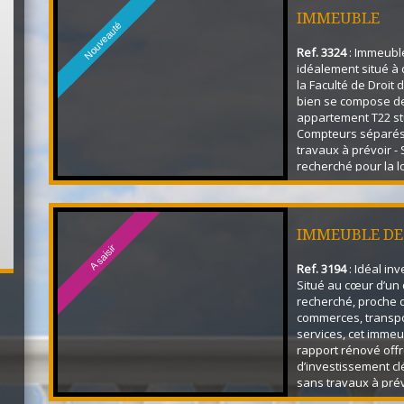
IMMEUBLE
Nouveauté
Ref. 3324
: Immeuble
idéalement situé à
la Faculté de Droit 
bien se compose de
appartement T22 st
Compteurs séparés
travaux à prévoir -
recherché pour la l
étudiante - Bonne r
locative 2 apparte
actuellement loués s
rapport locatif : 11.
IMMEUBLE DE
environ. Proximité
A saisir
des commerces, ...
Ref. 3194
: Idéal inv
Situé au cœur d’un 
recherché, proche 
commerces, transpo
services, cet imme
rapport rénové offr
d’investissement cl
sans travaux à prév
Caractéristiques de