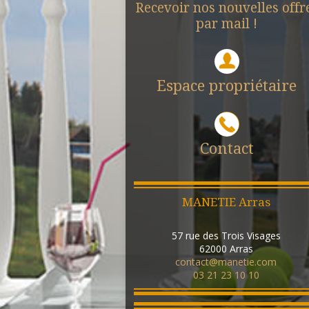
Recevoir nos nouvelles offr
par mail !
Espace propriétaire
Contact
MANETIE Arras
57 rue des Trois Visages
62000
Arras
contact@manetie.com
03 21 23 10 10