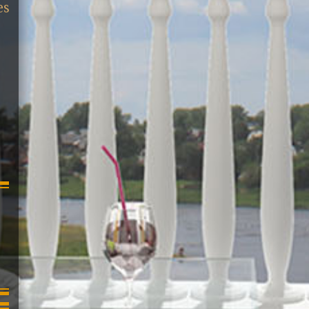
es
Immeuble en bon éta
façade, électricité,
isolation).Possibilité
T2 / 2 x T1).Surface 
m²...