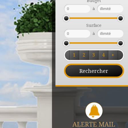
Budget
à
Surface
à
1
2
3
4
+
ALERTE MAIL