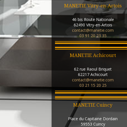
MANETIE Vitry-en-Artois
46 bis Route Nationale
62490
Vitry-en-Artois
contact@manetie.com
03 91 20 23 35
MANETIE Achicourt
62 rue Raoul Briquet
62217
Achicourt
contact@manetie.com
03 21 15 20 25
MANETIE Cuincy
Place du Capitaine Dordain
59553
Cuincy