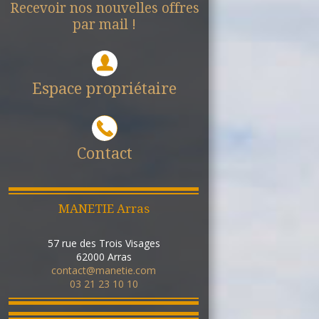
Recevoir nos nouvelles offres
par mail !
Espace propriétaire
Contact
MANETIE Arras
57 rue des Trois Visages
62000
Arras
contact@manetie.com
03 21 23 10 10