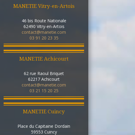
MANETIE Vitry-en-Artois
46 bis Route Nationale
62490
Vitry-en-Artois
contact@manetie.com
03 91 20 23 35
MANETIE Achicourt
62 rue Raoul Briquet
62217
Achicourt
contact@manetie.com
03 21 15 20 25
MANETIE Cuincy
Place du Capitaine Dordain
59553
Cuincy