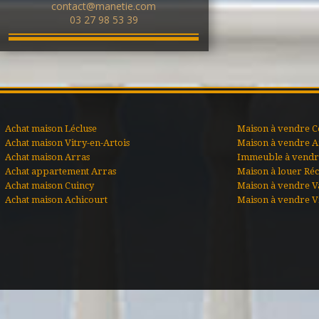
contact@manetie.com
03 27 98 53 39
Achat maison Lécluse
Maison à vendre C
Achat maison Vitry-en-Artois
Maison à vendre A
Achat maison Arras
Immeuble à vendre
Achat appartement Arras
Maison à louer Ré
Achat maison Cuincy
Maison à vendre V
Achat maison Achicourt
Maison à vendre Vi