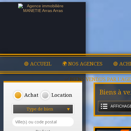
🟢 ACCUEIL
🌍 NOS AGENCES
🟢 ACH
✅ BIENS VENDUS PAR L'AG
Biens à v
Achat
Location
AFFICHAGE
Type de bien