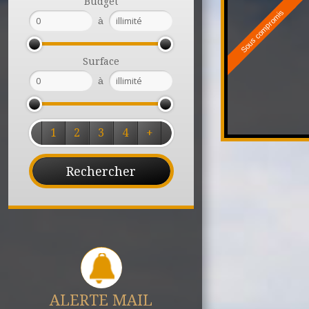
Budget
Sous compromis
à
Surface
à
1
2
3
4
+
ALERTE MAIL