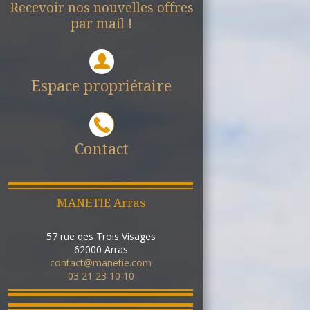
Recevoir nos nouvelles offres
par mail !
Espace propriétaire
Contact
MANETIE Arras
57 rue des Trois Visages
62000
Arras
contact@manetie.com
03 21 23 10 10