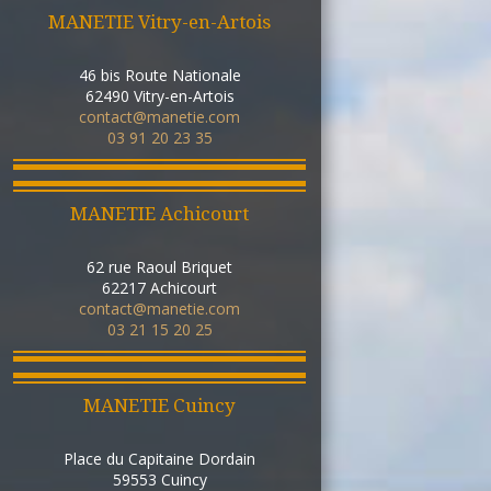
MANETIE Vitry-en-Artois
46 bis Route Nationale
62490
Vitry-en-Artois
contact@manetie.com
03 91 20 23 35
MANETIE Achicourt
62 rue Raoul Briquet
62217
Achicourt
contact@manetie.com
03 21 15 20 25
MANETIE Cuincy
Place du Capitaine Dordain
59553
Cuincy