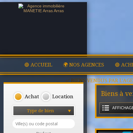
🟢 ACCUEIL
🌍 NOS AGENCES
🟢 ACH
✅ BIENS VENDUS PAR L'AG
Biens à v
Achat
Location
AFFICHAGE
Type de bien