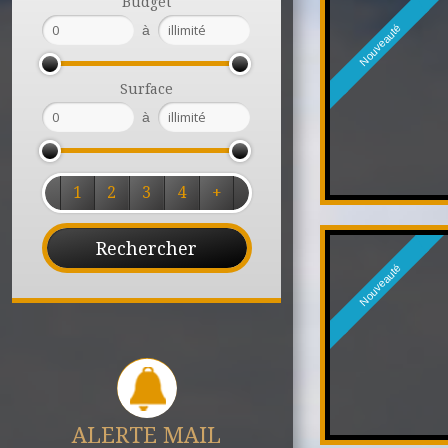
Budget
à
Nouveauté
Surface
à
1
2
3
4
+
Nouveauté
ALERTE MAIL