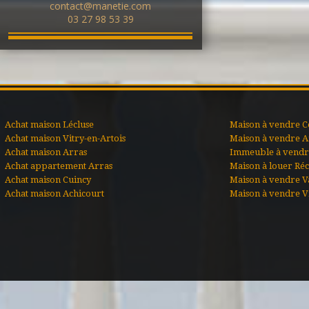
contact@manetie.com
03 27 98 53 39
Achat maison Lécluse
Maison à vendre C
Achat maison Vitry-en-Artois
Maison à vendre A
Achat maison Arras
Immeuble à vendre
Achat appartement Arras
Maison à louer Ré
Achat maison Cuincy
Maison à vendre V
Achat maison Achicourt
Maison à vendre Vi