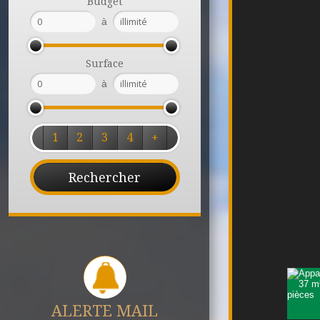
Budget
à
Surface
à
1
2
3
4
+
ALERTE MAIL