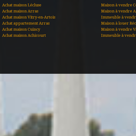
Achat maison Lécluse
Maison à vendre C
Achat maison Arras
Maison à vendre A
Achat maison Vitry-en-Artois
Immeuble à vendre
Achat appartement Arras
Maison à louer Ré
Achat maison Cuincy
Maison à vendre V
Achat maison Achicourt
Immeuble à vendr