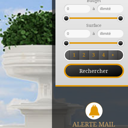
Budget
à
Surface
à
1
2
3
4
+
ALERTE MAIL