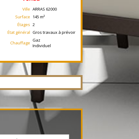
Ville
ARRAS
62000
Surface
145
m²
Étages
2
État général
Gros travaux à prévoir
Gaz
Chauffage
Individuel