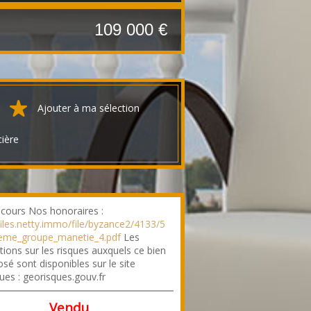
109 000 €
Ajouter à ma sélection
cière
cours Nos honoraires :
/files.netty.immo/file/byzance2/4133/5
reme_groupe_manetie_4.pdf
Les
tions sur les risques auxquels ce bien
sé sont disponibles sur le site
ues : georisques.gouv.fr
Vendu