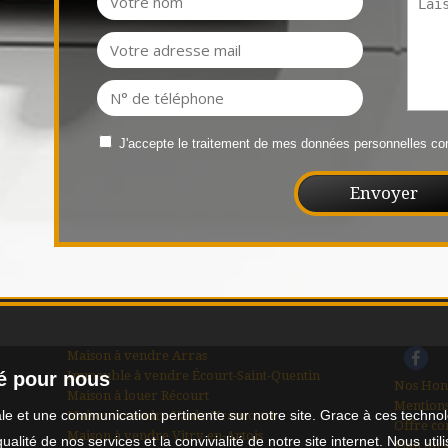
J'accepte le traitement de mes données personnelles 
Maison à vendre Arras
Immeuble à vendre Écourt-Saint-Quentin
té pour nous
Nos Hon
Maison à louer Récourt
Mentions
male et une communication pertinente sur notre site. Grace à ces tech
Maison à vendre Vaulx-Vraucourt
Offre co
Maison à vendre Vitry-en-Artois
qualité de nos services et la convivialité de notre site internet. Nous 
Plan du s