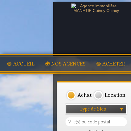
🟢 ACCUEIL
🌍 NOS AGENCES
🟢 ACHETER
Achat
Location
Type de bien