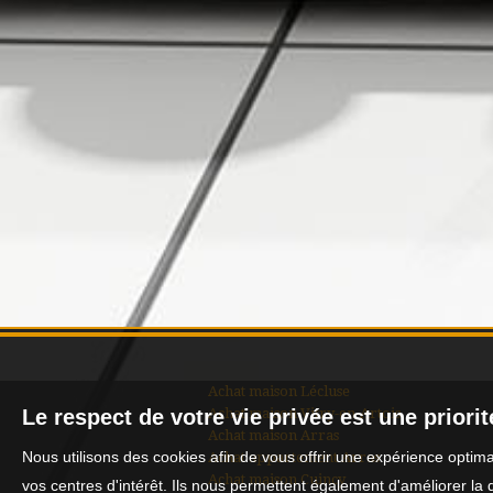
Achat maison Lécluse
Achat maison Vitry-en-Artois
Le respect de votre vie privée est une priori
Achat maison Arras
Nous utilisons des cookies afin de vous offrir une expérience opti
Achat appartement Arras
Achat maison Cuincy
vos centres d'intérêt. Ils nous permettent également d'améliorer la 