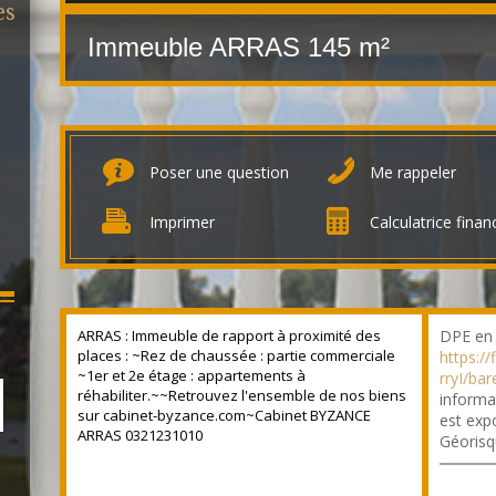
es
Immeuble ARRAS
145 m²
Poser une question
Me rappeler
Imprimer
Calculatrice finan
ARRAS : Immeuble de rapport à proximité des
DPE en 
places : ~Rez de chaussée : partie commerciale
https:/
~1er et 2e étage : appartements à
rryI/ba
réhabiliter.~~Retrouvez l'ensemble de nos biens
informa
sur cabinet-byzance.com~Cabinet BYZANCE
est expo
ARRAS 0321231010
Géorisq