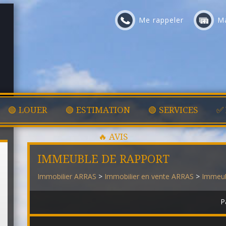
Me rappeler
Ma
🟢 LOUER
🟢 ESTIMATION
🟢 SERVICES
✅
🔥 AVIS
IMMEUBLE DE RAPPORT
Immobilier ARRAS
>
Immobilier en vente ARRAS
>
Immeub
P