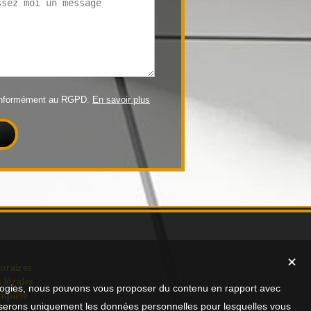
conformément au RGPD.
En savoir plus
✕
oraires
 légales
nologies, nous pouvons vous proposer du contenu en rapport avec
mplète
utiliserons uniquement les données personnelles pour lesquelles vous
ite