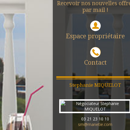
Recevoir nos nouvelles offr
par mail !
Espace propriétaire
Contact
Stephanie
MIQUELOT
03 21 23 10 10
sm@manetie.com