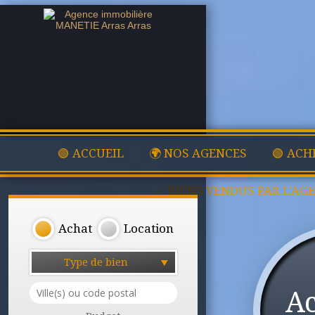
🟢 ACCUEIL
🌍 NOS AGENCES
🟢 ACH
✅ BIENS VENDUS PAR L'AG
Achat
Location
Type de bien
A