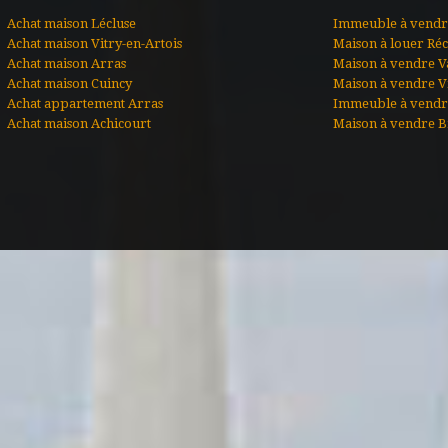
Achat maison Lécluse
Immeuble à vendre
Achat maison Vitry-en-Artois
Maison à louer Ré
Achat maison Arras
Maison à vendre V
Achat maison Cuincy
Maison à vendre Vi
Achat appartement Arras
Immeuble à vendr
Achat maison Achicourt
Maison à vendre B