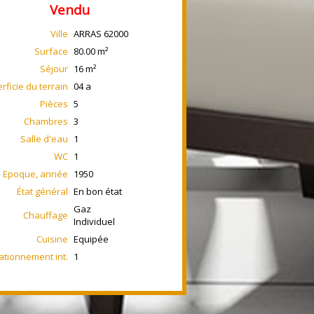
Vendu
Ville
ARRAS
62000
Surface
80.00
m²
Séjour
16
m²
rficie du terrain
04 a
Pièces
5
Chambres
3
Salle d'eau
1
WC
1
Epoque, année
1950
État général
En bon état
Gaz
Chauffage
Individuel
Cuisine
Equipée
ationnement int.
1