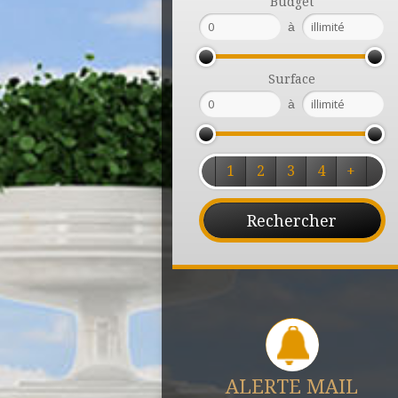
Budget
à
Surface
à
1
2
3
4
+
ALERTE MAIL