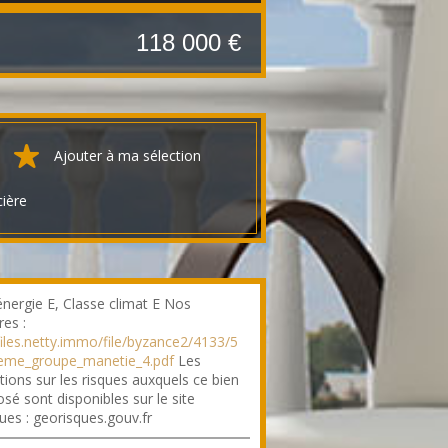
118 000 €
Ajouter à ma sélection
cière
énergie E, Classe climat E Nos
res :
/files.netty.immo/file/byzance2/4133/5
reme_groupe_manetie_4.pdf
Les
tions sur les risques auxquels ce bien
sé sont disponibles sur le site
ues : georisques.gouv.fr