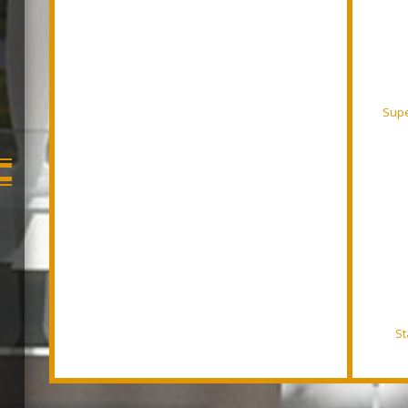
Supe
St