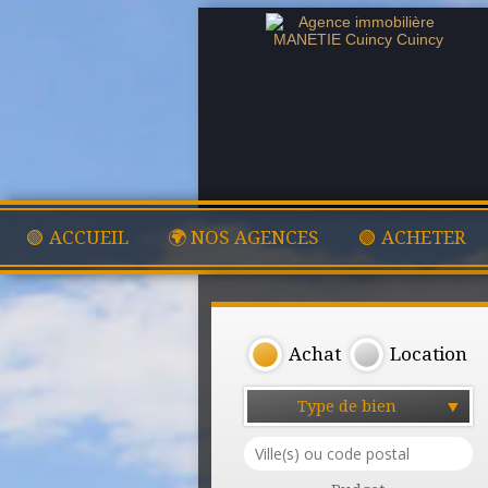
🟢 ACCUEIL
🌍 NOS AGENCES
🟢 ACHETER
Achat
Location
Type de bien