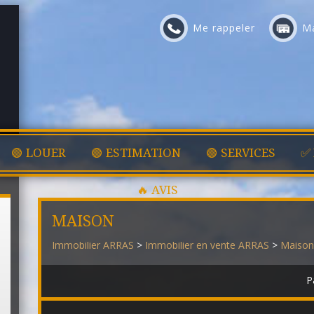
Me rappeler
Ma
🟢 LOUER
🟢 ESTIMATION
🟢 SERVICES
✅
🔥 AVIS
MAISON
Immobilier ARRAS
>
Immobilier en vente ARRAS
>
Maison
P