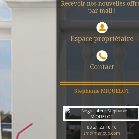
Recevoir nos nouvelles offr
par mail !
Espace propriétaire
Contact
Stephanie
MIQUELOT
03 21 23 10 10
sm@manetie.com