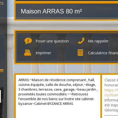
es
Maison ARRAS
80 m²
Poser une question
Me rappeler
Imprimer
Calculatrice finan
ARRAS:~Maison de résidence comprenant , hall,
Classe 
cuisine équipée, salle de douche, séjour,~étage,
honorai
3 chambres, terrasse, cave, garage,~beau jardin ,
https:/
proximités toutes commodités.~~Retrouvez
rryI/ba
l'ensemble de nos biens sur lnotre site cabinet-
informa
byzance~Cabinet BYZANCE ARRAS
est expo
Géorisq