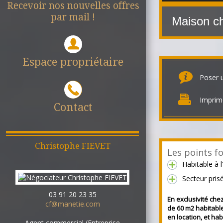
Recevoir nos nouvelles offres
par mail !
Maison ch
Espace propriétaire
Poser 
Imprim
Contact
Christophe
FIEVET
Les points fo
Habitable à 
Secteur pris
03 91 20 23 35
En exclusivité che
cf@manetie.com
de 60 m2 habitable
en location, et hab
Agent commercial (Entreprise