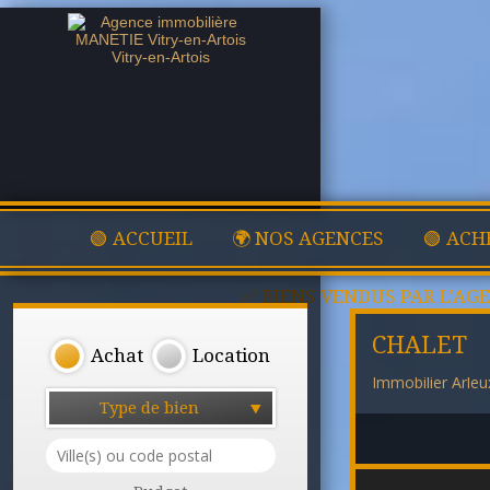
🟢 ACCUEIL
🌍 NOS AGENCES
🟢 ACH
✅ BIENS VENDUS PAR L'AG
CHALET
Achat
Location
Immobilier Arleu
Type de bien