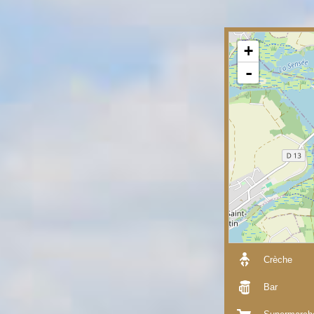
+
-
Crèche
Bar