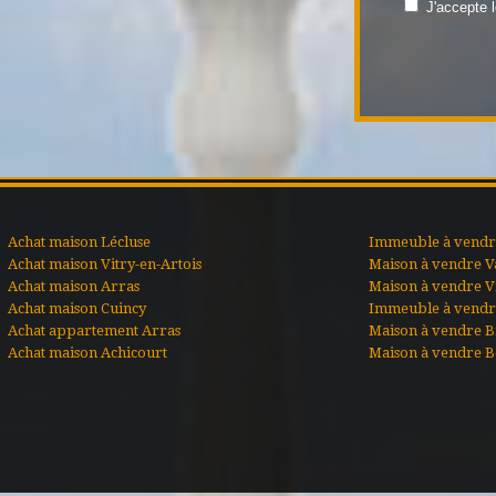
J'accepte 
Achat maison Lécluse
Immeuble à vendre
Achat maison Vitry-en-Artois
Maison à vendre V
Achat maison Arras
Maison à vendre Vi
Achat maison Cuincy
Immeuble à vendr
Achat appartement Arras
Maison à vendre B
Achat maison Achicourt
Maison à vendre B