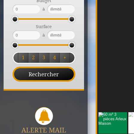
Budget
à
Surface
à
1
2
3
4
+
ALERTE MAIL