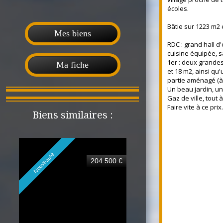
écoles.
Bâtie sur 1223 m2 
Mes biens
RDC : grand hall d
cuisine équipée, s
1er : deux grande
Ma fiche
et 18 m2, ainsi qu
partie aménagé (à f
Un beau jardin, u
Gaz de ville, tout à
Faire vite à ce prix.
Biens similaires :
Nouveauté
204 500 €