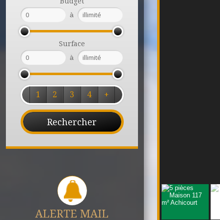
Budget
à
Surface
à
1
2
3
4
+
ALERTE MAIL