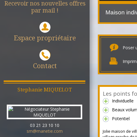
Recevoir nos nouvelles offres
par mail !
Maison indi
Espace propriétaire
Poser 
Imprim
Contact
Stephanie
MIQUELOT
Les points fo
Individuelle
Beaux volu
Potentiel
03 21 23 10 10
sm@manetie.com
Jolie maison de vil
village proche de 