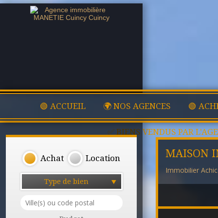
🟢 ACCUEIL
🌍 NOS AGENCES
🟢 ACH
✅ BIENS VENDUS PAR L'AG
MAISON I
Achat
Location
Immobilier Achic
Type de bien