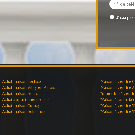
J'accepte 
Achat maison Lécluse
Maison à vendre C
Achat maison Vitry-en-Artois
Maison à vendre A
Achat maison Arras
Immeuble à vendre
Achat appartement Arras
Maison à louer Ré
Achat maison Cuincy
Maison à vendre V
Achat maison Achicourt
Maison à vendre Vi