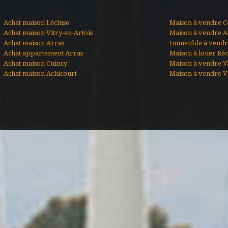
Achat maison Lécluse
Maison à vendre C
Achat maison Vitry-en-Artois
Maison à vendre A
Achat maison Arras
Immeuble à vendre
Achat appartement Arras
Maison à louer Ré
Achat maison Cuincy
Maison à vendre V
Achat maison Achicourt
Maison à vendre Vi