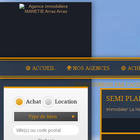
🟢 ACCUEIL
🌍 NOS AGENCES
🟢 ACH
✅ BIENS VENDUS PAR L'AG
SEMI PLAI
Achat
Location
Immobilier La He
Type de bien