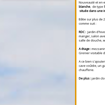
Nouveauté et en ex
blanche
, de type
située
dans une i
Bâtie sur plus de 
comme suit :
RDC :
Jardin d'hive
manger, salon ave
salle de douche, 
A étage :
mezzanin
Grenier visitable 
A ce bien s'ajout
cave voûtée, un g
chaufferie.
De plus :
jardin cl