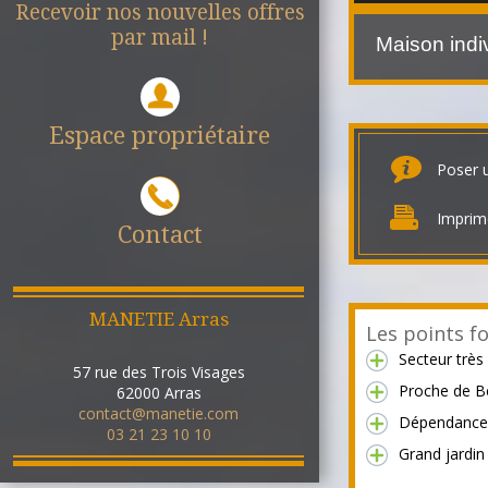
Recevoir nos nouvelles offres
par mail !
Maison indi
Espace propriétaire
Poser 
Imprim
Contact
MANETIE Arras
Les points fo
Secteur très
57 rue des Trois Visages
Proche de B
62000
Arras
contact@manetie.com
Dépendance
03 21 23 10 10
Grand jardin