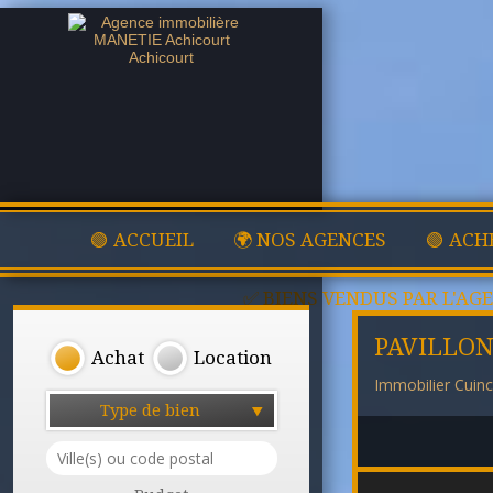
🟢 ACCUEIL
🌍 NOS AGENCES
🟢 ACH
✅ BIENS VENDUS PAR L'AG
PAVILLON
Achat
Location
Immobilier Cuin
Type de bien