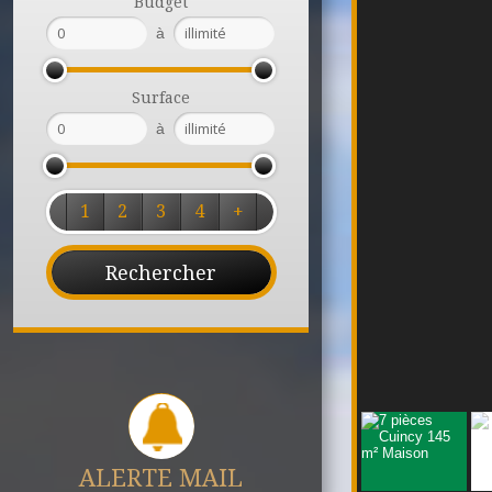
Budget
à
Surface
à
1
2
3
4
+
ALERTE MAIL