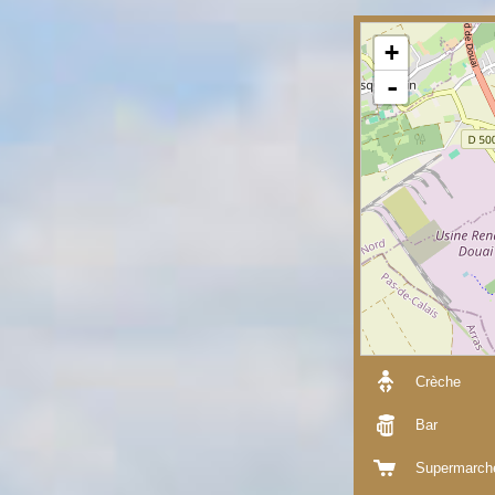
+
-
Crèche
Bar
Supermarch