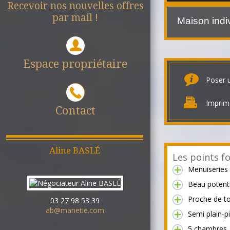
Recevoir nos nouvelles offres
par mail !
Maison indi
Espace propriétaire
Poser 
Imprim
Contact
Aline
BASLÉ
Les points fo
Menuiseries
Beau potenti
Proche de t
03 27 98 53 39
ab@manetie.com
Semi plain-p
5 chambres