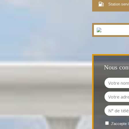
Station serv
Nous cont
J'accepte 