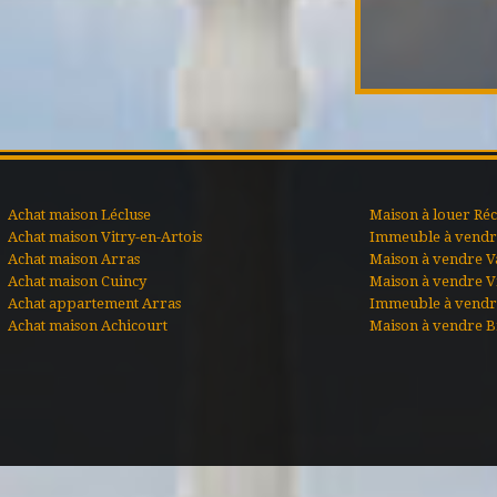
Achat maison Lécluse
Maison à louer Ré
Achat maison Vitry-en-Artois
Immeuble à vendre
Achat maison Arras
Maison à vendre V
Achat maison Cuincy
Maison à vendre Vi
Achat appartement Arras
Immeuble à vendr
Achat maison Achicourt
Maison à vendre B