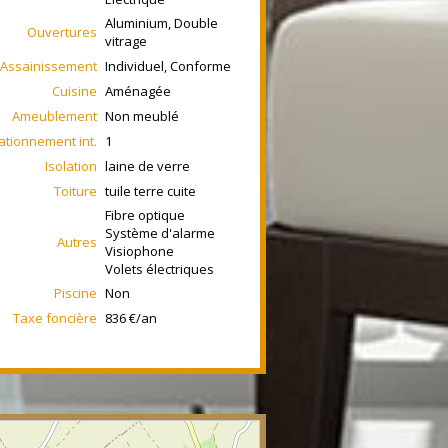
Aluminium, Double
Ouvertures
vitrage
Assainissement
Individuel, Conforme
Cuisine
Aménagée
Ameublement
Non meublé
ationnement int.
1
Isolation
laine de verre
Toiture
tuile terre cuite
Fibre optique
Système d'alarme
Autres
Visiophone
Volets électriques
Piscine
Non
Taxe foncière
836 €/an