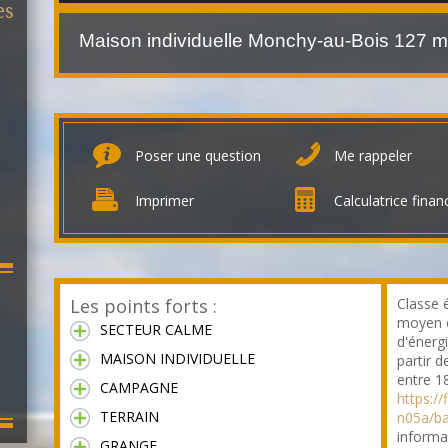
es
Maison individuelle Monchy-au-Bois
127 m
Poser une question
Me rappeler
Imprimer
Calculatrice finan
Les points forts :
Classe 
moyen e
SECTEUR CALME
d'énerg
MAISON INDIVIDUELLE
partir d
entre 1
CAMPAGNE
https:/
TERRAIN
n05a/b
informa
GRANGE