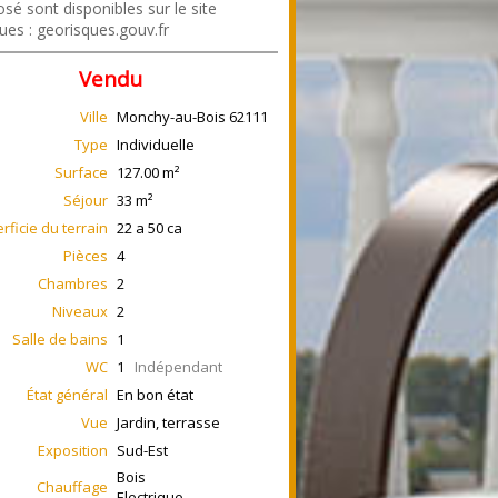
sé sont disponibles sur le site
ues : georisques.gouv.fr
Vendu
Ville
Monchy-au-Bois
62111
Type
Individuelle
Surface
127.00
m²
Séjour
33
m²
rficie du terrain
22 a 50 ca
Pièces
4
Chambres
2
Niveaux
2
Salle de bains
1
WC
1
Indépendant
État général
En bon état
Vue
Jardin, terrasse
Exposition
Sud-Est
Bois
Chauffage
Electrique