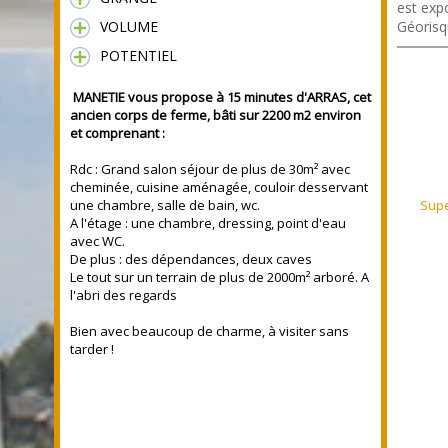
est expo
VOLUME
Géorisq
POTENTIEL
MANETIE vous propose à 15 minutes d'ARRAS, cet
ancien corps de ferme, bâti sur 2200 m2 environ
et comprenant
:
Rdc : Grand salon séjour de plus de 30m² avec
cheminée, cuisine aménagée, couloir desservant
une chambre, salle de bain, wc.
Supe
A l'étage : une chambre, dressing, point d'eau
avec WC.
De plus : des dépendances, deux caves
Le tout sur un terrain de plus de 2000m² arboré. A
l'abri des regards
Bien avec beaucoup de charme, à visiter sans
tarder !