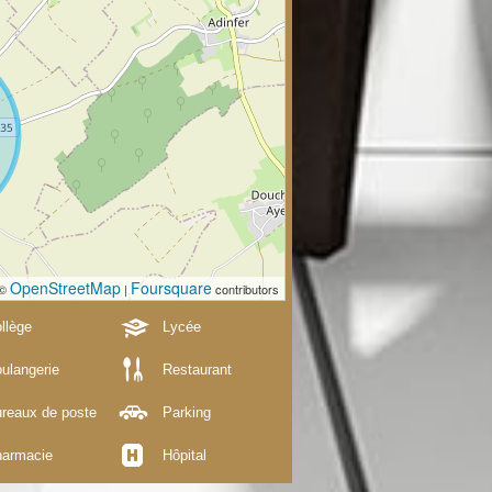
OpenStreetMap
Foursquare
 ©
|
contributors
llège
Lycée
ulangerie
Restaurant
reaux de poste
Parking
armacie
Hôpital