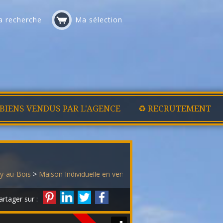
 recherche
Ma sélection
 BIENS VENDUS PAR L'AGENCE
♻️ RECRUTEMENT
y-au-Bois
>
Maison Individuelle en vente Monchy-au-Bois
> Maison i
artager sur :