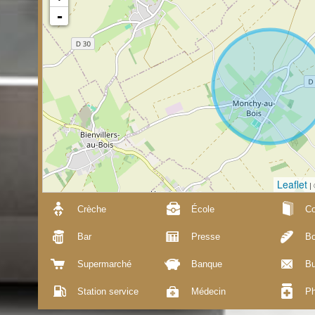
-
Leaflet
|
Crèche
École
Co
Bar
Presse
Bo
Supermarché
Banque
Bu
Station service
Médecin
Ph