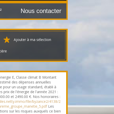
Nous contacter
²
Ajouter à ma sélection
cière
énergie E, Classe climat B Montant
stimé des dépenses annuelles
ie pour un usage standard, établi à
es prix de l'énergie de l'année 2021 :
800.00 et 2490.00 €. Nos honoraires :
/files.netty.immo/file/byzance2/4138/2
areme_groupe_manetie_5.pdf
Les
tions sur les risques auxquels ce bien