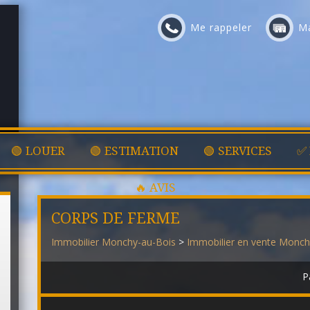
Me rappeler
Ma
🟢 LOUER
🟢 ESTIMATION
🟢 SERVICES
✅
🔥 AVIS
CORPS DE FERME
Immobilier Monchy-au-Bois
>
Immobilier en vente Monch
P