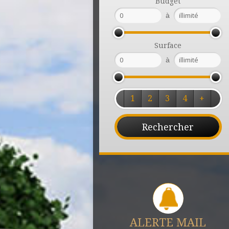
Budget
à
Surface
à
1
2
3
4
+
ALERTE MAIL