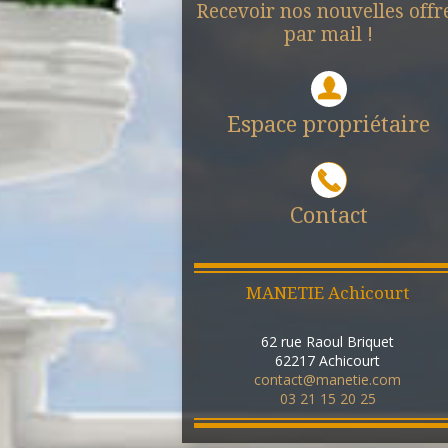
Recevoir nos nouvelles offr
par mail !
Espace propriétaire
Contact
MANETIE Achicourt
62 rue Raoul Briquet
62217
Achicourt
contact@manetie.com
03 21 15 20 25