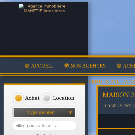
🟢 ACCUEIL
🌍 NOS AGENCES
🟢 ACH
✅ BIENS VENDUS PAR L'AG
MAISON 
Achat
Location
Immobilier Achic
Type de bien