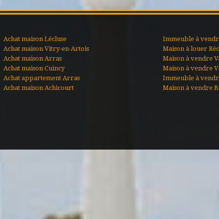
Achat maison Lécluse
Immeuble à vendre
Achat maison Vitry-en-Artois
Maison à louer Ré
Achat maison Arras
Maison à vendre V
Achat maison Cuincy
Maison à vendre Vi
Achat appartement Arras
Immeuble à vendr
Achat maison Achicourt
Maison à vendre B