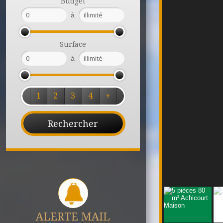
Budget
à
Surface
à
1
2
3
4
+
ALERTE MAIL