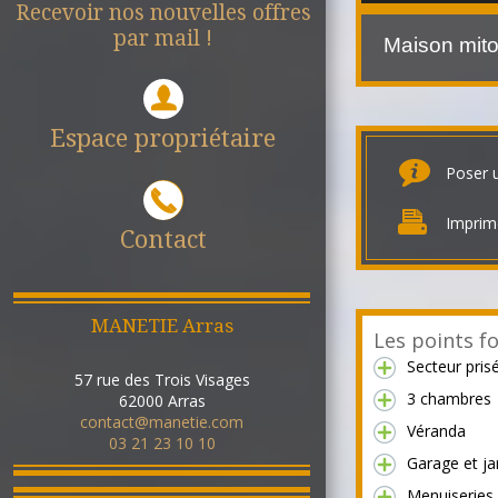
Recevoir nos nouvelles offres
par mail !
Maison mito
Espace propriétaire
Poser 
Imprim
Contact
MANETIE Arras
Les points fo
Secteur pris
57 rue des Trois Visages
3 chambres
62000
Arras
contact@manetie.com
Véranda
03 21 23 10 10
Garage et ja
Menuiseries