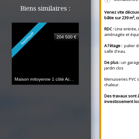
Biens similaires :
Venez vite découv
bâtie sur 239 m²,
RDC :
Une entrée, u
Nouveauté
aménagée et équi
204 500 €
A l'étage :
palier d
salle d'eau.
De plus :
un garage
jardin clos
Menuiseries PVC d
Maison mitoyenne 1 côté Achicourt
102 m²
chaleur.
Des travaux sont à
investissement loc