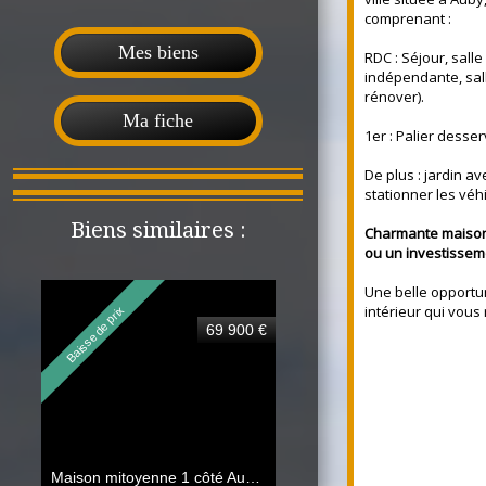
comprenant :
Mes biens
RDC : Séjour, sall
indépendante, sal
rénover).
Ma fiche
1er : Palier dess
De plus : jardin a
stationner les véh
Biens similaires :
Charmante maison,
ou un investisseme
Une belle opportun
intérieur qui vous
Baisse de prix
69 900 €
Maison mitoyenne 1 côté Auby
67 m²