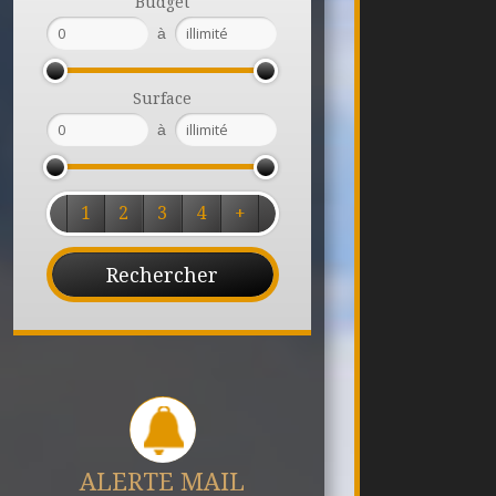
Budget
à
Surface
à
1
2
3
4
+
ALERTE MAIL