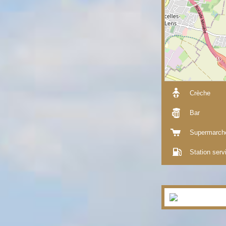
Crèche
Bar
Supermarch
Station serv