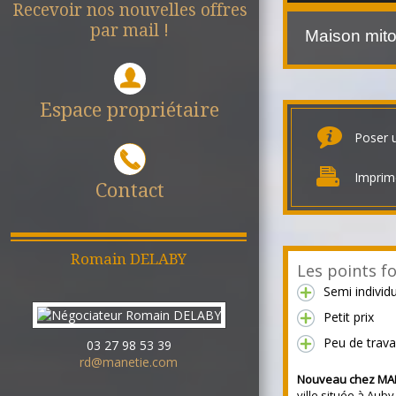
Recevoir nos nouvelles offres
par mail !
Maison mit
Espace propriétaire
Poser 
Imprim
Contact
Romain
DELABY
Les points fo
Semi individu
Petit prix
Peu de trav
03 27 98 53 39
rd@manetie.com
Nouveau chez MA
ville située à Auby