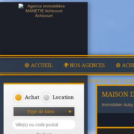
🟢 ACCUEIL
🌍 NOS AGENCES
🟢 ACH
✅ BIENS VENDUS PAR L'AG
MAISON D
Achat
Location
Immobilier Auby
Type de bien