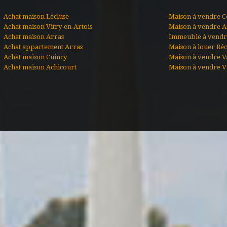
Achat maison Lécluse
Maison à vendre C
Achat maison Vitry-en-Artois
Maison à vendre A
Achat maison Arras
Immeuble à vendre
Achat appartement Arras
Maison à louer Ré
Achat maison Cuincy
Maison à vendre V
Achat maison Achicourt
Maison à vendre Vi