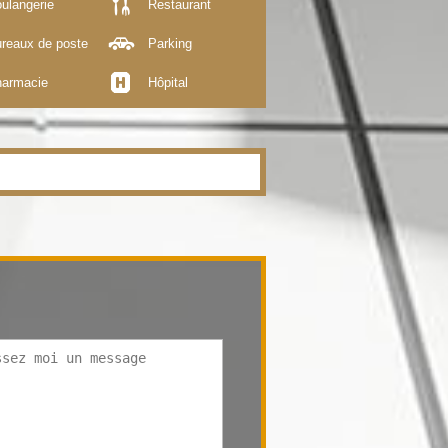
ulangerie
Restaurant
reaux de poste
Parking
armacie
Hôpital