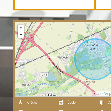
+
-
Leaflet
|
Crèche
École
Co