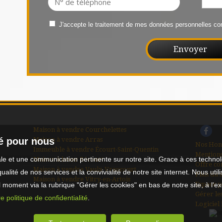
J'accepte le traitement de mes données personnelles 
Maison à vendre Courchelettes
Maison à vendre Arras
té pour nous
Nos Hon
Immeuble à vendre Écourt-Saint-Quentin
Mentions
male et une communication pertinente sur notre site. Grace à ces tech
Maison à louer Récourt
Offre co
Maison à vendre Vaulx-Vraucourt
qualité de nos services et la convivialité de notre site internet. Nous 
Plan du s
Maison à vendre Vitry-en-Artois
Espace p
moment via la rubrique "Gérer les cookies" en bas de notre site, à l'e
Gérer le
e politique de confidentialité
.
Logiciel