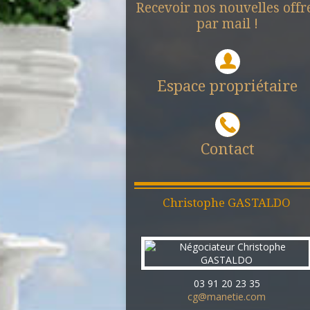
Recevoir nos nouvelles offr
par mail !
Espace propriétaire
Contact
Christophe
GASTALDO
03 91 20 23 35
cg@manetie.com