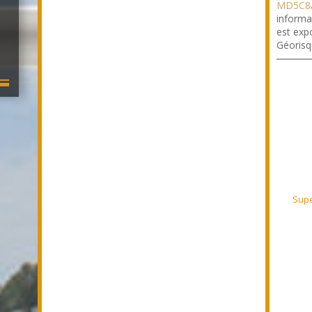
MD5C8/
informa
est expo
Géorisq
Supe