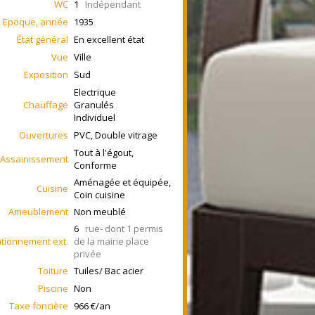
WC
1
Indépendant
Epoque, année
1935
État général
En excellent état
Vue
Ville
Exposition
Sud
Electrique
Chauffage
Granulés
Individuel
Ouvertures
PVC, Double vitrage
Tout à l'égout,
Assainissement
Conforme
Aménagée et équipée,
Cuisine
Coin cuisine
Ameublement
Non meublé
6
rue- dont 1 permis
ationnement ext.
de la mairie place
privée
Toiture
Tuiles/ Bac acier
Piscine
Non
Taxe foncière
966 €/an