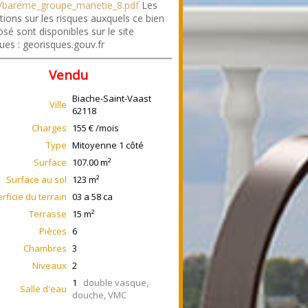
bareme_groupe_manetie_8.pdf
Les
tions sur les risques auxquels ce bien
sé sont disponibles sur le site
ues : georisques.gouv.fr
Vendu
Biache-Saint-Vaast
Ville
62118
Charges
155 € /mois
Type
Mitoyenne 1 côté
Surface
107.00
m²
Surface au sol
123
m²
rficie du terrain
03 a 58 ca
Terrasse
15
m²
Pièces
6
Chambres
3
Niveaux
2
1
double vasque,
Salle d'eau
douche, VMC