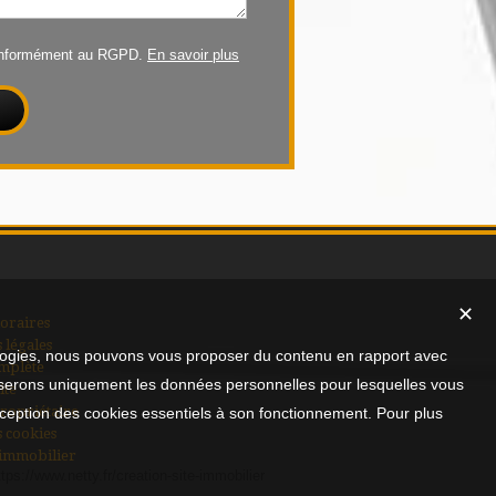
conformément au RGPD.
En savoir plus
✕
oraires
 légales
nologies, nous pouvons vous proposer du contenu en rapport avec
mplète
utiliserons uniquement les données personnelles pour lesquelles vous
ite
ropriétaire
xception des cookies essentiels à son fonctionnement. Pour plus
s cookies
 immobilier