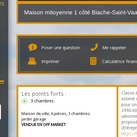
es
Poser une question
Me rappeler
Imprimer
Calculatrice finan
Les points forts :
Classe 
estimé 
3 chambres
pour un
2990.00
Maison de ville, 6 pièces, 3 chambres.
(abonne
Jardin garage
proposé
VENDUE EN OFF MARKET
(Entrepr
https:/