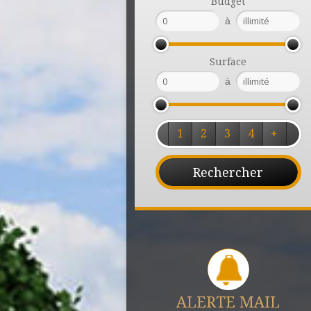
Budget
à
Surface
à
1
2
3
4
+
ALERTE MAIL