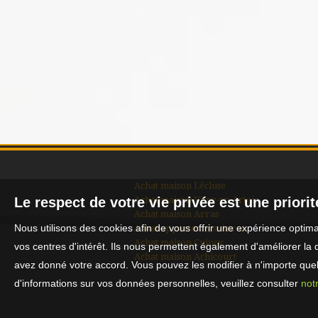
Achat maison Lécluse
Achat maison Vitry-en-Artois
Le respect de votre vie privée est une priori
Achat maison Arras
Nous utilisons des cookies afin de vous offrir une expérience opti
Achat appartement Arras
Achat maison Cuincy
vos centres d'intérêt. Ils nous permettent également d'améliorer la 
Achat maison Achicourt
avez donné votre accord. Vous pouvez les modifier à n'importe quel 
d'informations sur vos données personnelles, veuillez consulter
notr