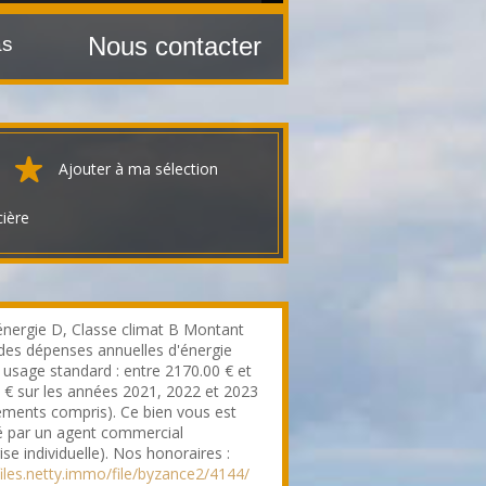
Nous contacter
Maison mitoyenne 1 côté Biache-Saint-Vaast
107 m²
Ajouter à ma sélection
cière
énergie D, Classe climat B Montant
des dépenses annuelles d'énergie
 usage standard : entre 2170.00 € et
 € sur les années 2021, 2022 et 2023
ments compris). Ce bien vous est
 par un agent commercial
ise individuelle). Nos honoraires :
/files.netty.immo/file/byzance2/4144/