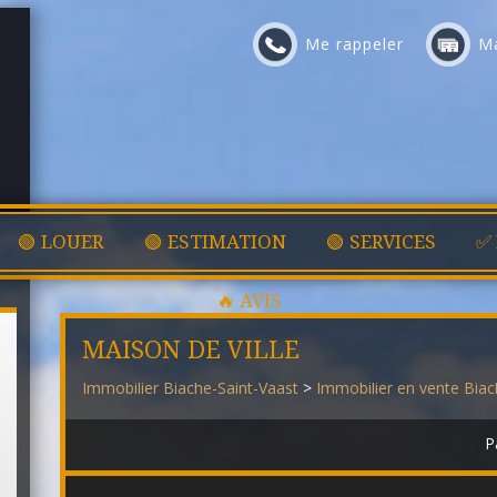
Me rappeler
Ma
🟢 LOUER
🟢 ESTIMATION
🟢 SERVICES
✅
🔥 AVIS
MAISON DE VILLE
Immobilier Biache-Saint-Vaast
>
Immobilier en vente Biac
P