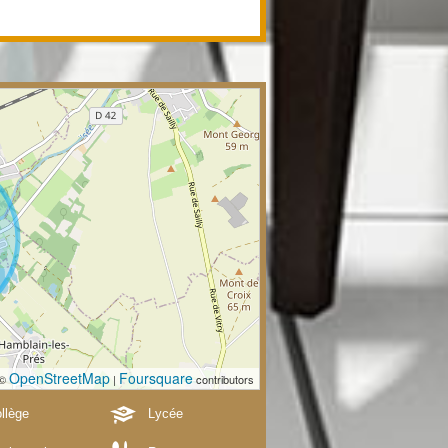
OpenStreetMap
Foursquare
 ©
|
contributors
llège
Lycée