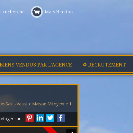
 recherche
Ma sélection
 BIENS VENDUS PAR L'AGENCE
♻️ RECRUTEMENT
he-Saint-Vaast
>
Maison Mitoyenne 1 côté en vente Biache-Saint-Vaa
artager sur :