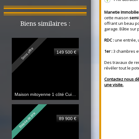
Manetie Immobili
cette maison
semi
Biens similaires :
offrant un beau pot
garage. Bâtie sur 
RDC :
une entrée, u
Sous offre
1er :
3 chambres et
149 500 €
Des travaux de re
révéler tout le pot
Contactez nous dè
une visite.
Maison mitoyenne 1 côté Cuincy
87.07 m²
Baisse de prix
89 900 €