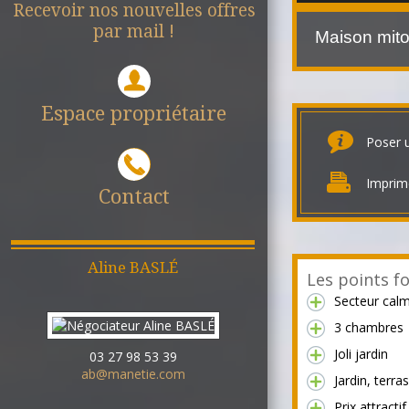
Recevoir nos nouvelles offres
par mail !
Maison mit
Espace propriétaire
Poser 
Imprim
Contact
Aline
BASLÉ
Les points fo
Secteur calm
3 chambres
Joli jardin
03 27 98 53 39
ab@manetie.com
Jardin, terra
Prix attractif