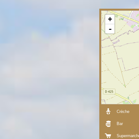
+
-
Crèche
Bar
Supermarch