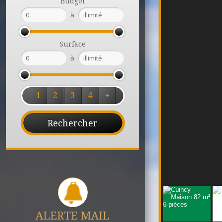
Budget
à
Surface
à
1
2
3
4
+
ALERTE MAIL