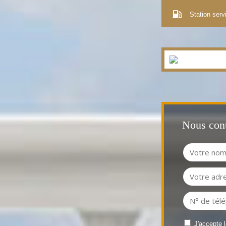
Station serv
Nous cont
J'accepte 