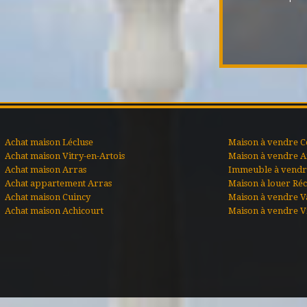
Achat maison Lécluse
Maison à vendre C
Achat maison Vitry-en-Artois
Maison à vendre A
Achat maison Arras
Immeuble à vendre
Achat appartement Arras
Maison à louer Ré
Achat maison Cuincy
Maison à vendre V
Achat maison Achicourt
Maison à vendre Vi