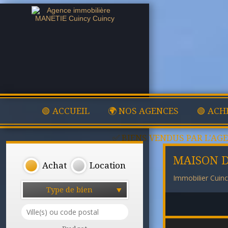
🟢 ACCUEIL
🌍 NOS AGENCES
🟢 ACH
✅ BIENS VENDUS PAR L'AG
MAISON D
Achat
Location
Immobilier Cuin
Type de bien