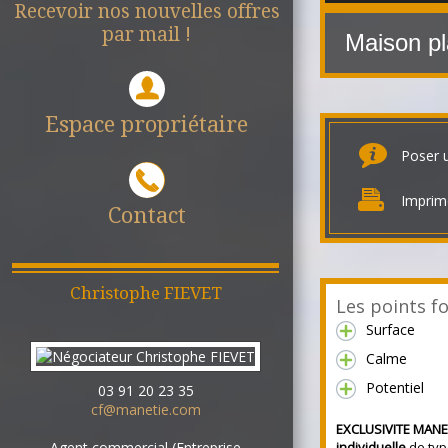
Recevoir nos nouvelles offres
par mail !
Maison pl
Espace propriétaire
Poser 
Imprim
Contact
Christophe
FIEVET
Les points fo
Surface
Calme
Potentiel
03 91 20 23 35
cf@manetie.com
EXCLUSIVITE MANE
individuelle
de ty
Agent commercial (Entreprise