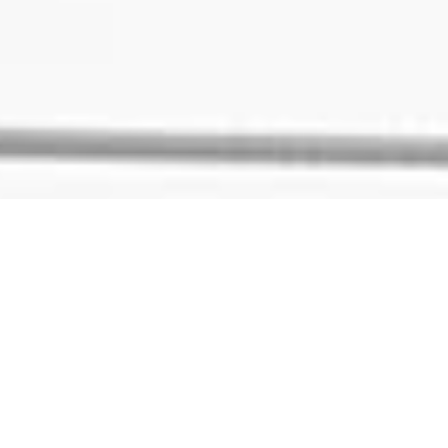
Le respect de votre vie privée est une priori
Nous utilisons des cookies afin de vous offrir une expérience optim
nous pouvons vous proposer du contenu en rapport avec vos centres 
et la convivialité de notre site internet. Nous utiliserons uniquem
pouvez les modifier à n'importe quel moment via la rubrique "Gérer l
fonctionnement. Pour plus d'informations sur vos données personnel