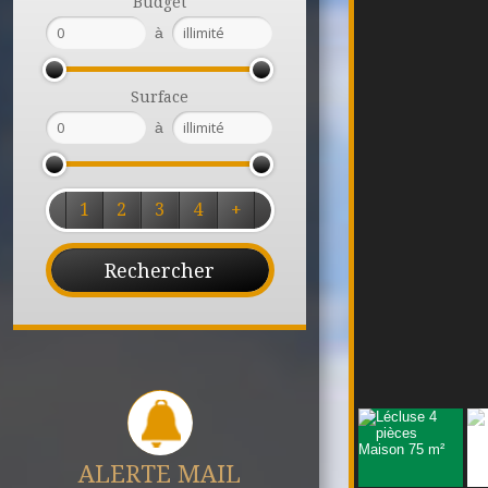
Budget
à
Surface
à
1
2
3
4
+
ALERTE MAIL