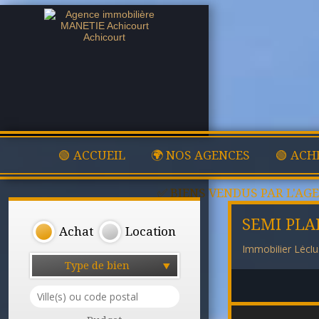
🟢 ACCUEIL
🌍 NOS AGENCES
🟢 ACH
✅ BIENS VENDUS PAR L'AG
SEMI PLAI
Achat
Location
Immobilier Lécl
Type de bien