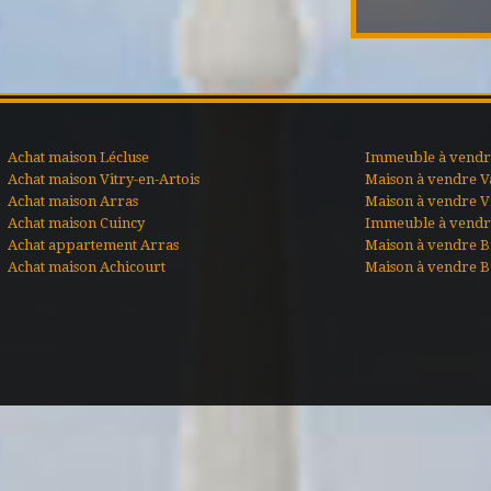
Achat maison Lécluse
Immeuble à vendre
Achat maison Vitry-en-Artois
Maison à vendre V
Achat maison Arras
Maison à vendre Vi
Achat maison Cuincy
Immeuble à vendr
Achat appartement Arras
Maison à vendre B
Achat maison Achicourt
Maison à vendre B