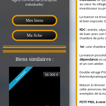
au cœur du village
individuelle)
investisseur ou pr
La maison se trou
Mes biens
et bien exposée. 
RDC :
entrée, séjou
de bain avec coin
Ma fiche
chambre de près 
1er :
une chambre 
La maison possè
Biens similaires :
dépendance
où se
et un coin atelier.
Double vitrage PVC
Nouveauté
56 000 €
thermodynamique
Maison à rénover 
cette annonces d
exemples de la m
PETIT PRIX, à venir 