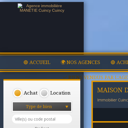
🟢 ACCUEIL
🌍 NOS AGENCES
🟢 ACH
✅ BIENS VENDUS PAR L'AG
MAISON D
Achat
Location
Immobilier Cuin
Type de bien