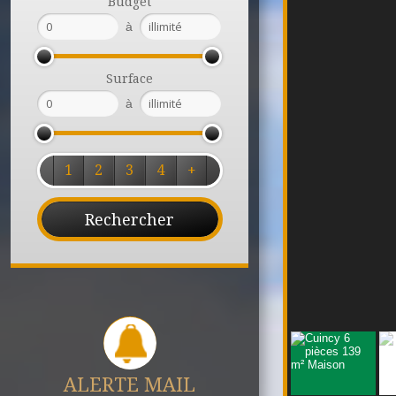
Budget
à
Surface
à
1
2
3
4
+
ALERTE MAIL