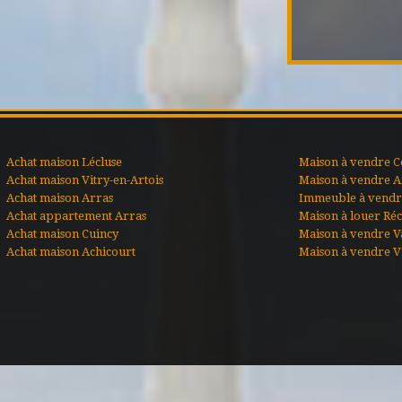
Achat maison Lécluse
Maison à vendre C
Achat maison Vitry-en-Artois
Maison à vendre A
Achat maison Arras
Immeuble à vendre
Achat appartement Arras
Maison à louer Ré
Achat maison Cuincy
Maison à vendre V
Achat maison Achicourt
Maison à vendre Vi