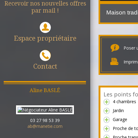
Recevoir nos nouvelles offres
par mail !
Maison trad
Espace propriétaire
Poser 
Imprim
Contact
Aline
BASLÉ
Les points fo
4 chambres
Jardin
Garage
03 27 98 53 39
ab@manetie.com
Proche de t
Proche tran