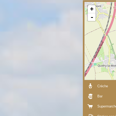
+
-
Crèche
Bar
Supermarch