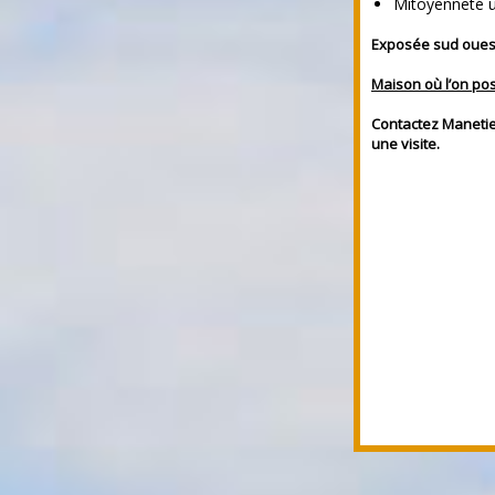
Mitoyenneté u
Exposée sud ouest,
Maison où l’on po
Contactez Maneti
une visite.