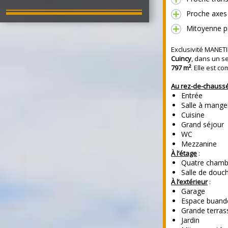
Proche axes 
Mitoyenne p
Exclusivité MANETI
Cuincy
, dans un se
797 m²
. Elle est c
Au rez-de-chauss
Entrée
Salle à mange
Cuisine
Grand séjour
WC
Mezzanine
À l’étage
:
Quatre chamb
Salle de douc
À l’extérieur
:
Garage
Espace buand
Grande terras
Jardin