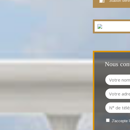
Station serv
Nous cont
J'accepte 