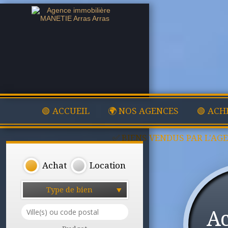
🟢 ACCUEIL
🌍 NOS AGENCES
🟢 ACH
✅ BIENS VENDUS PAR L'AG
Achat
Location
Type de bien
A