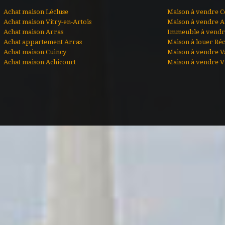
Achat maison Lécluse
Maison à vendre C
Achat maison Vitry-en-Artois
Maison à vendre A
Achat maison Arras
Immeuble à vendre
Achat appartement Arras
Maison à louer Ré
Achat maison Cuincy
Maison à vendre V
Achat maison Achicourt
Maison à vendre Vi