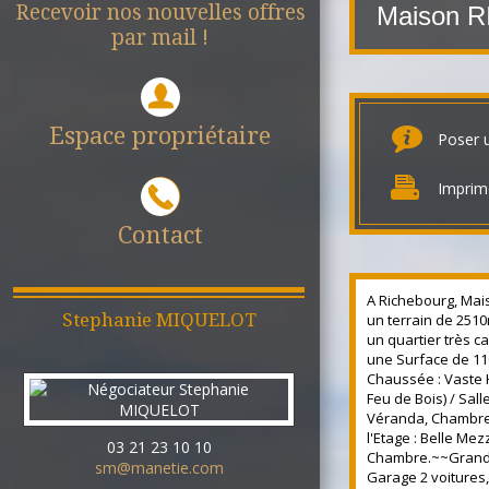
Recevoir nos nouvelles offres
Maison
par mail !
Espace propriétaire
Poser 
Imprim
Contact
A Richebourg, Mais
Stephanie
MIQUELOT
un terrain de 2510
un quartier très c
une Surface de 11
Chaussée : Vaste 
Feu de Bois) / Sal
Véranda, Chambre,
l'Etage : Belle Me
03 21 23 10 10
Chambre.~~Grand
sm@manetie.com
Garage 2 voitures,