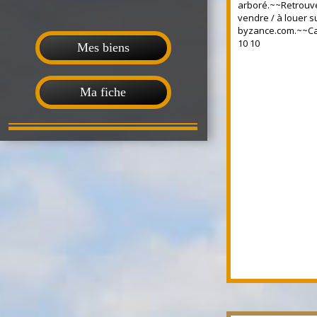
arboré.~~Retrouve
vendre / à louer su
byzance.com.~~Ca
10 10
Mes biens
Ma fiche