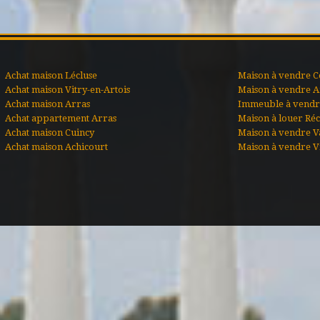
Achat maison Lécluse
Maison à vendre C
Achat maison Vitry-en-Artois
Maison à vendre A
Achat maison Arras
Immeuble à vendre
Achat appartement Arras
Maison à louer Ré
Achat maison Cuincy
Maison à vendre V
Achat maison Achicourt
Maison à vendre Vi