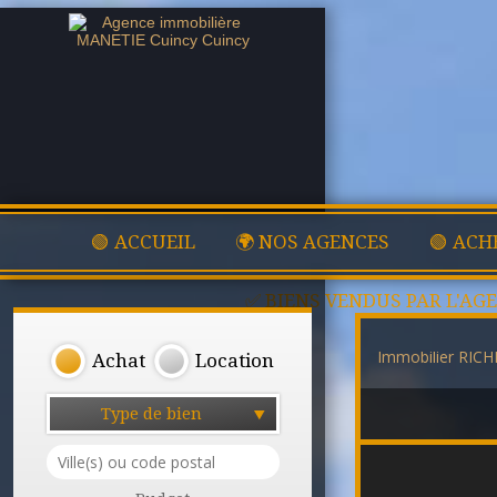
🟢 ACCUEIL
🌍 NOS AGENCES
🟢 ACH
✅ BIENS VENDUS PAR L'AG
Immobilier RI
Achat
Location
Type de bien