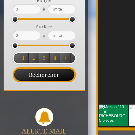
Budget
à
Surface
à
1
2
3
4
+
ALERTE MAIL