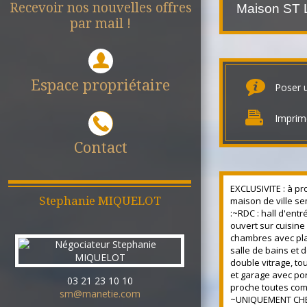
Recevoir nos nouvelles offres
Maison S
par mail !
Espace propriétaire
Poser 
Imprim
Contact
EXCLUSIVITE : à pr
Stephanie
MIQUELOT
maison de ville se
:~RDC : hall d'entr
ouvert sur cuisine
chambres avec plac
salle de bains et 
double vitrage, to
et garage avec por
03 21 23 10 10
proche toutes comm
sm@manetie.com
~UNIQUEMENT CHE