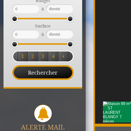
Budget
à
Surface
à
1
2
3
4
+
ALERTE MAIL