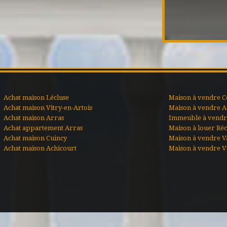
Achat maison Lécluse
Maison à vendre C
Achat maison Vitry-en-Artois
Maison à vendre A
Achat maison Arras
Immeuble à vendre
Achat appartement Arras
Maison à louer Ré
Achat maison Cuincy
Maison à vendre V
Achat maison Achicourt
Maison à vendre Vi