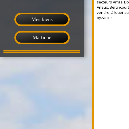
secteurs Arras, Dou
Arleux, Bertincour
vendre, à louer sur
byzance
Mes biens
Ma fiche