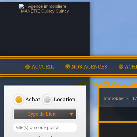
🟢 ACCUEIL
🌍 NOS AGENCES
🟢 ACH
✅ BIENS VENDUS PAR L'AG
Immobilier ST
Achat
Location
Type de bien