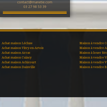
contact@manetie.com
03 27 98 53 39
Achat maison Lécluse
Maison à vendre C
Achat maison Vitry-en-Artois
Maison à vendre A
Achat maison Arras
Maison à louer Ré
Achat maison Cuincy
Maison à vendre V
Achat maison Achicourt
Maison à vendre Vi
Achat maison Dainville
Maison à vendre B