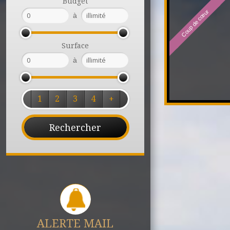
Budget
Coup de cœur
à
Surface
à
1
2
3
4
+
ALERTE MAIL