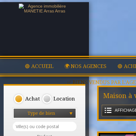
🟢 ACCUEIL
🌍 NOS AGENCES
🟢 ACH
✅ BIENS VENDUS PAR L'AG
Maison à 
Achat
Location
AFFICHAGE
Type de bien