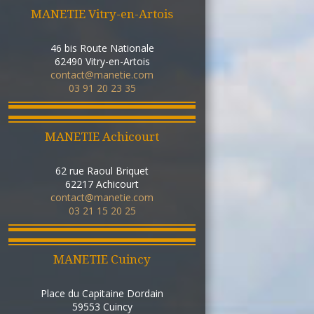
MANETIE Vitry-en-Artois
46 bis Route Nationale
62490
Vitry-en-Artois
contact@manetie.com
03 91 20 23 35
MANETIE Achicourt
62 rue Raoul Briquet
62217
Achicourt
contact@manetie.com
03 21 15 20 25
MANETIE Cuincy
Place du Capitaine Dordain
59553
Cuincy