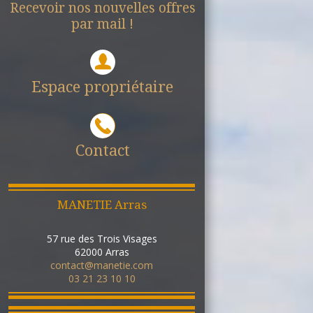
Recevoir nos nouvelles offres
par mail !
Espace propriétaire
Contact
MANETIE Arras
57 rue des Trois Visages
62000
Arras
contact@manetie.com
03 21 23 10 10