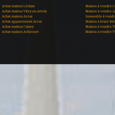
Achat maison Lécluse
Maison à vendre C
Achat maison Vitry-en-Artois
Maison à vendre A
Achat maison Arras
Immeuble à vendre
Achat appartement Arras
Maison à louer Ré
Achat maison Cuincy
Maison à vendre V
Achat maison Achicourt
Maison à vendre Vi