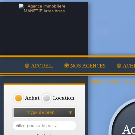
🟢 ACCUEIL
🌍 NOS AGENCES
🟢 ACH
✅ BIENS VENDUS PAR L'AG
Achat
Location
Type de bien
A