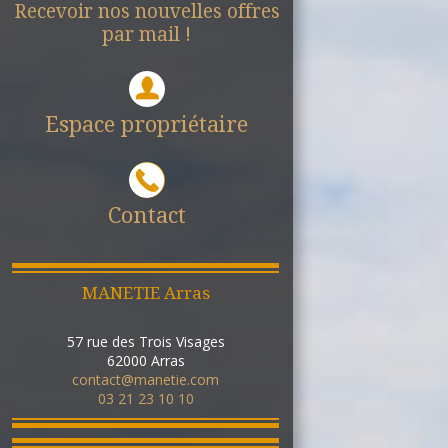
Recevoir nos nouvelles offres
par mail !
Espace propriétaire
Contact
MANETIE Arras
57 rue des Trois Visages
62000
Arras
contact@manetie.com
03 21 23 10 10