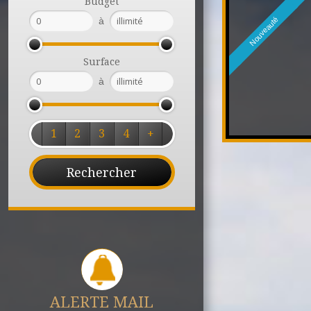
Budget
à
Nouveauté
Surface
à
1
2
3
4
+
ALERTE MAIL