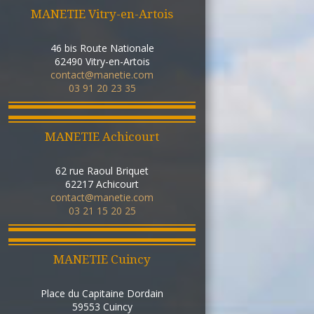
MANETIE Vitry-en-Artois
46 bis Route Nationale
62490
Vitry-en-Artois
contact@manetie.com
03 91 20 23 35
MANETIE Achicourt
62 rue Raoul Briquet
62217
Achicourt
contact@manetie.com
03 21 15 20 25
MANETIE Cuincy
Place du Capitaine Dordain
59553
Cuincy