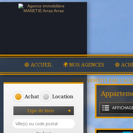
🟢 ACCUEIL
🌍 NOS AGENCES
🟢 ACH
✅ BIENS VENDUS PAR L'AG
Apparteme
Achat
Location
AFFICHAGE
Type de bien