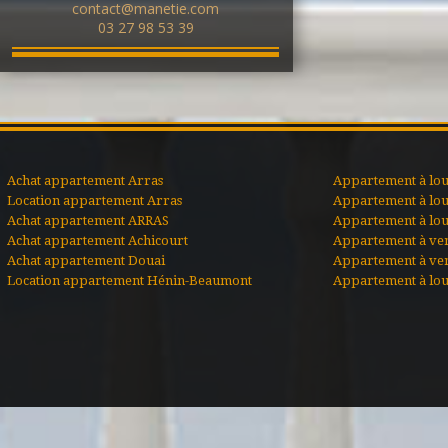
contact@manetie.com
03 27 98 53 39
Achat appartement Arras
Appartement à lou
Location appartement Arras
Appartement à lou
Achat appartement ARRAS
Appartement à lo
Achat appartement Achicourt
Appartement à ve
Achat appartement Douai
Appartement à ve
Location appartement Hénin-Beaumont
Appartement à lou