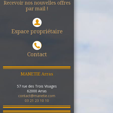
Recevoir nos nouvelles offres
par mail !
Espace propriétaire
Contact
MANETIE Arras
57 rue des Trois Visages
62000
Arras
contact@manetie.com
03 21 23 10 10