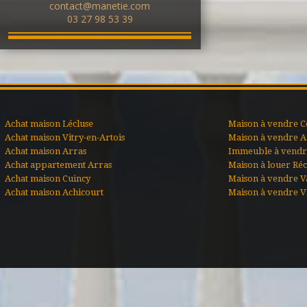
contact@manetie.com
03 27 98 53 39
Achat maison Lécluse
Maison à vendre C
Achat maison Vitry-en-Artois
Maison à vendre A
Achat maison Arras
Immeuble à vendre
Achat appartement Arras
Maison à louer Ré
Achat maison Cuincy
Maison à vendre V
Achat maison Achicourt
Maison à vendre Vi