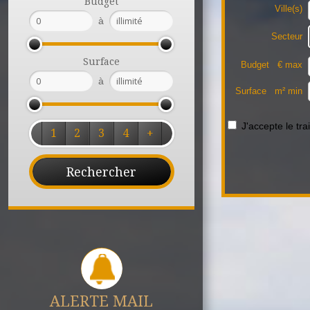
Budget
Ville(s)
à
Secteur
Surface
Budget € max
à
Surface m² min
J'accepte le t
1
2
3
4
+
ALERTE MAIL