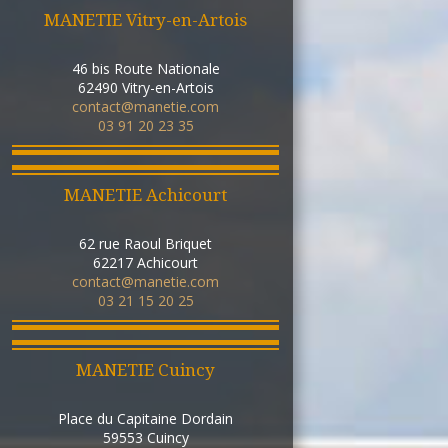
MANETIE Vitry-en-Artois
46 bis Route Nationale
62490
Vitry-en-Artois
contact@manetie.com
03 91 20 23 35
MANETIE Achicourt
62 rue Raoul Briquet
62217
Achicourt
contact@manetie.com
03 21 15 20 25
MANETIE Cuincy
Place du Capitaine Dordain
59553
Cuincy