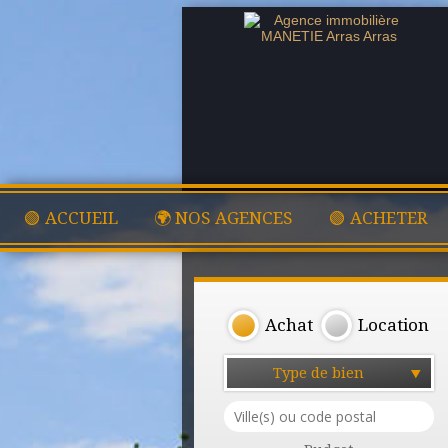
🟢 ACCUEIL
🌍 NOS AGENCES
🟢 ACHETER
Achat
Location
Type de bien