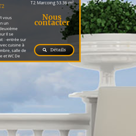
T2 Marcoing
53.36 m²
T2
Nous
R vous
contacter
on un
 deuxième
ur Il se
 : -entrée sur
avec cuisine à
Détails
mbre, salle de
re et WC De
t extérieur
septembre 2025
isé par
ez plus de
ontactez