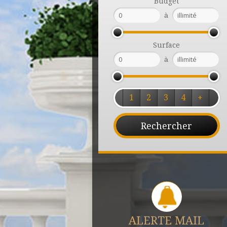
Budget
à
Surface
à
1
2
3
4
+
ALERTE MAIL