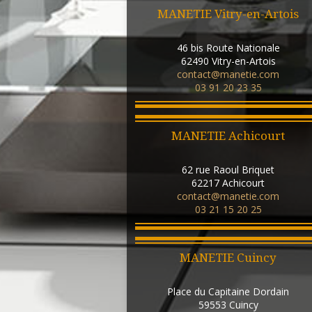
MANETIE Vitry-en-Artois
46 bis Route Nationale
62490
Vitry-en-Artois
contact@manetie.com
03 91 20 23 35
MANETIE Achicourt
62 rue Raoul Briquet
62217
Achicourt
contact@manetie.com
03 21 15 20 25
MANETIE Cuincy
Place du Capitaine Dordain
59553
Cuincy