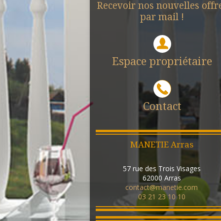
Recevoir nos nouvelles offr
par mail !
Espace propriétaire
Contact
MANETIE Arras
57 rue des Trois Visages
62000
Arras
contact@manetie.com
03 21 23 10 10