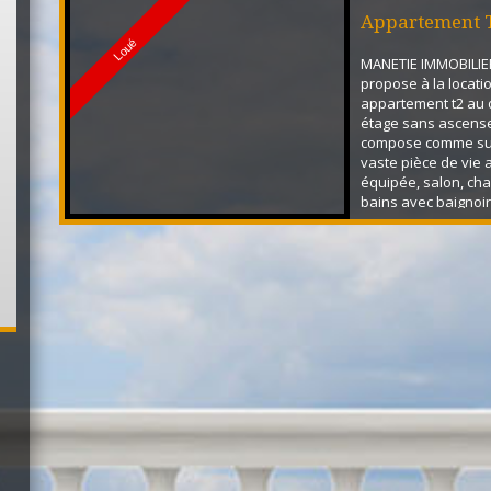
Appartement 
Loué
MANETIE IMMOBILIE
propose à la locati
appartement t2 au
étage sans ascense
compose comme suit
vaste pièce de vie 
équipée, salon, cha
bains avec baignoi
plus : Stationnemen
*Disponible le 05 
*Etat des lieux réal
huissier Vous désir
renseignements ? c
nous...