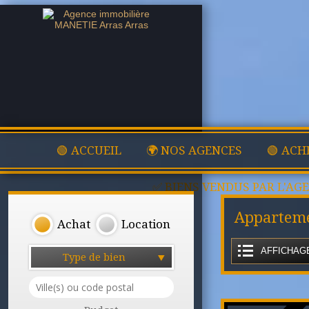
🟢 ACCUEIL
🌍 NOS AGENCES
🟢 ACH
✅ BIENS VENDUS PAR L'AG
Apparteme
Achat
Location
AFFICHAGE
Type de bien