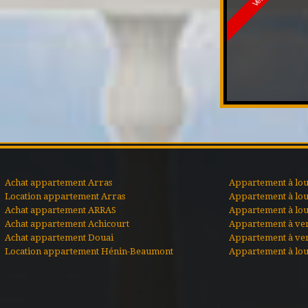
Achat appartement Arras
Appartement à lou
Location appartement Arras
Appartement à lou
Achat appartement ARRAS
Appartement à lo
Achat appartement Achicourt
Appartement à ve
Achat appartement Douai
Appartement à ve
Location appartement Hénin-Beaumont
Appartement à lou