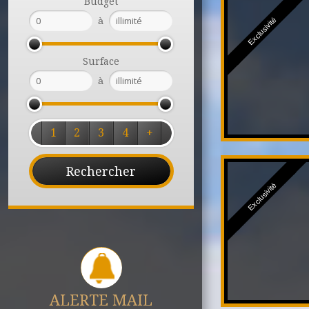
Budget
à
Exclusivité
Surface
à
1
2
3
4
+
Exclusivité
ALERTE MAIL