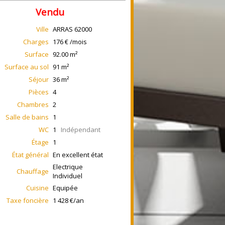
Vendu
Ville
ARRAS
62000
Charges
176 € /mois
Surface
92.00
m²
Surface au sol
91
m²
Séjour
36
m²
Pièces
4
Chambres
2
Salle de bains
1
WC
1
Indépendant
Étage
1
État général
En excellent état
Electrique
Chauffage
Individuel
Cuisine
Equipée
Taxe foncière
1 428 €/an