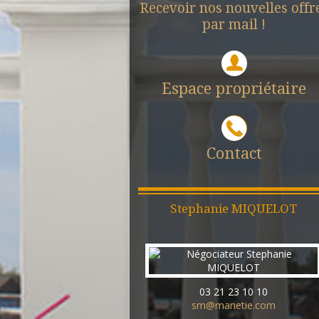
Recevoir nos nouvelles offr
par mail !
Espace propriétaire
Contact
Stephanie
MIQUELOT
03 21 23 10 10
sm@manetie.com