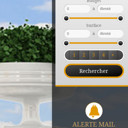
Budget
à
Surface
à
1
2
3
4
+
ALERTE MAIL