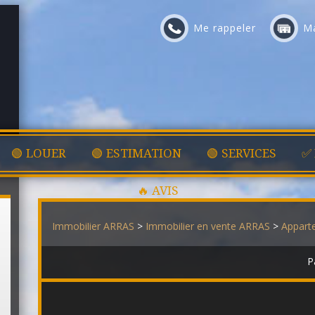
Me rappeler
Ma
🟢 LOUER
🟢 ESTIMATION
🟢 SERVICES
✅
🔥 AVIS
Immobilier ARRAS
>
Immobilier en vente ARRAS
>
Appart
P