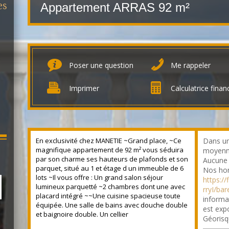
es
Appartement ARRAS
92 m²
Poser une question
Me rappeler
Imprimer
Calculatrice finan
En exclusivité chez MANETIE ~Grand place, ~Ce
Dans un
magnifique appartement de 92 m² vous séduira
moyenne
par son charme ses hauteurs de plafonds et son
Aucune 
parquet, situé au 1 et étage d un immeuble de 6
Nos hon
lots ~Il vous offre : Un grand salon séjour
https:/
lumineux parquetté ~2 chambres dont une avec
rryI/ba
placard intégré ~~Une cuisine spacieuse toute
informa
équipée. Une salle de bains avec douche double
est expo
et baignoire double. Un cellier
Géorisq