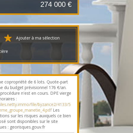
274 000 €
Ajouter à ma sélection
cière
e copropriété de 6 lots. Quote-part
 du budget prévisionnel 176 €/an.
procédure n'est en cours. DPE vierge
oraires :
/files.netty.immo/file/byzance2/4133/5
reme_groupe_manetie_4.pdf
Les
tions sur les risques auxquels ce bien
sé sont disponibles sur le site
ues : georisques.gouv.fr