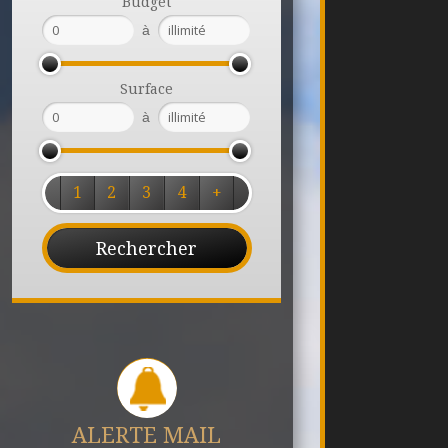
Budget
à
Surface
à
1
2
3
4
+
ALERTE MAIL