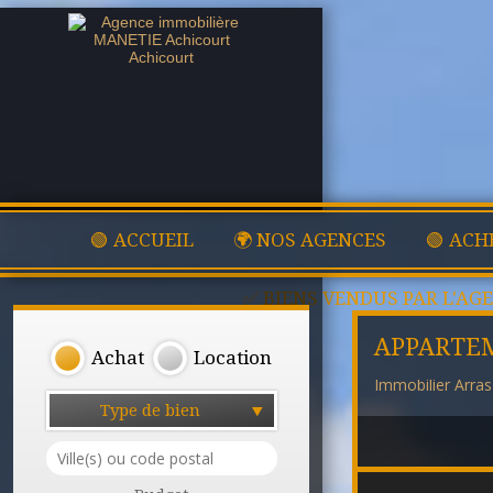
🟢 ACCUEIL
🌍 NOS AGENCES
🟢 ACH
✅ BIENS VENDUS PAR L'AG
APPARTE
Achat
Location
Immobilier Arras
Type de bien