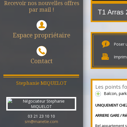
Recevoir nos nouvelles offres
par mail !
T1 Arras
Espace propriétaire
Poser 
Imprim
Contact
Stephanie
MIQUELOT
Les points fo
Balcon, park
UNIQUEMENT CHEZ
ARRIERE GARE / R
03 21 23 10 10
sm@manetie.com
Bel appartement
s