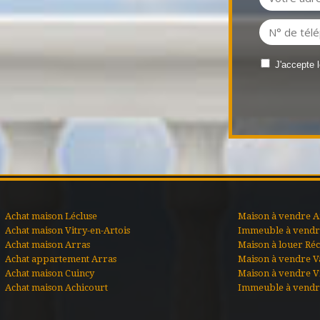
J'accepte 
Achat maison Lécluse
Maison à vendre A
Achat maison Vitry-en-Artois
Immeuble à vendre
Achat maison Arras
Maison à louer Ré
Achat appartement Arras
Maison à vendre V
Achat maison Cuincy
Maison à vendre Vi
Achat maison Achicourt
Immeuble à vendr