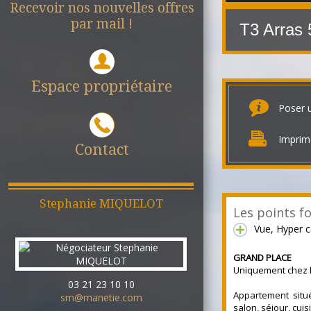
Recevoir nos nouvelles offres
par mail !
T3 Arras
Espace propriétaire
Poser 
Imprim
Contact
Stephanie
MIQUELOT
Les points fo
Vue, Hyper c
GRAND PLACE
Uniquement chez
03 21 23 10 10
Appartement situ
sm@manetie.com
salon, séjour, cui