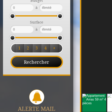
Budget
à
Surface
à
1
2
3
4
+
ALERTE MAIL