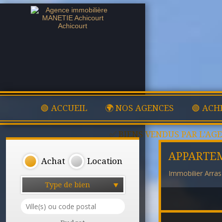
🟢 ACCUEIL
🌍 NOS AGENCES
🟢 ACH
✅ BIENS VENDUS PAR L'AG
APPARTE
Achat
Location
Immobilier Arras
Type de bien