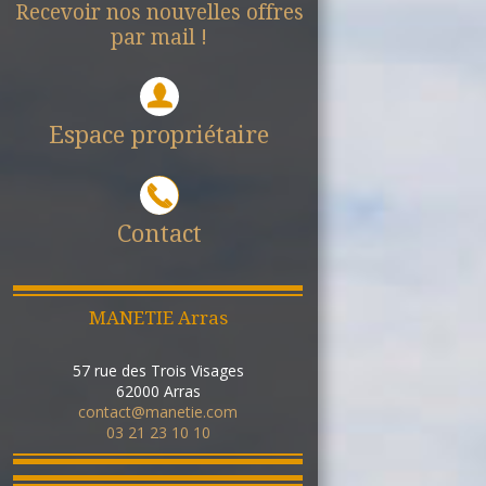
Recevoir nos nouvelles offres
par mail !
Espace propriétaire
Contact
MANETIE Arras
57 rue des Trois Visages
62000
Arras
contact@manetie.com
03 21 23 10 10