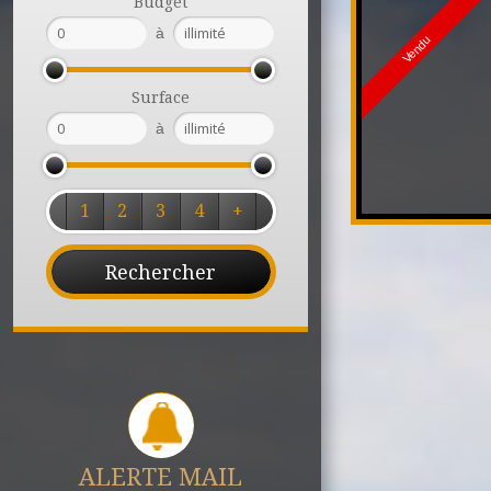
Budget
à
Vendu
Surface
à
1
2
3
4
+
ALERTE MAIL