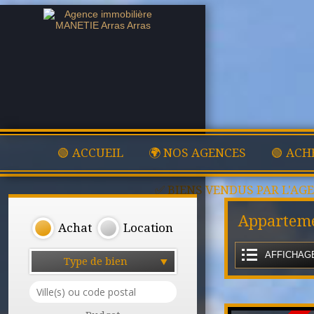
🟢 ACCUEIL
🌍 NOS AGENCES
🟢 ACH
✅ BIENS VENDUS PAR L'AG
Apparteme
Achat
Location
AFFICHAGE
Type de bien