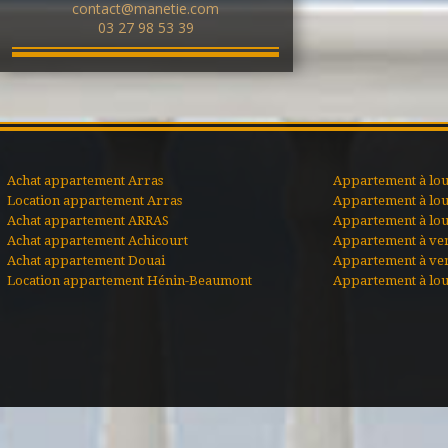
contact@manetie.com
03 27 98 53 39
Achat appartement Arras
Appartement à lou
Location appartement Arras
Appartement à lou
Achat appartement ARRAS
Appartement à lo
Achat appartement Achicourt
Appartement à ve
Achat appartement Douai
Appartement à ve
Location appartement Hénin-Beaumont
Appartement à lou