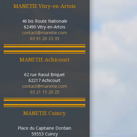
MANETIE Vitry-en-Artois
46 bis Route Nationale
62490
Vitry-en-Artois
contact@manetie.com
03 91 20 23 35
MANETIE Achicourt
62 rue Raoul Briquet
62217
Achicourt
contact@manetie.com
03 21 15 20 25
MANETIE Cuincy
Place du Capitaine Dordain
59553
Cuincy