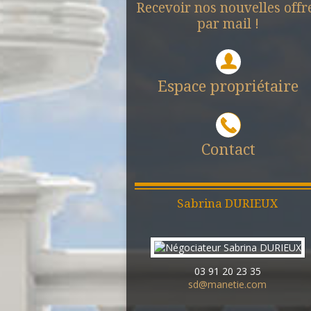
Recevoir nos nouvelles offr
par mail !
Espace propriétaire
Contact
Sabrina
DURIEUX
03 91 20 23 35
sd@manetie.com