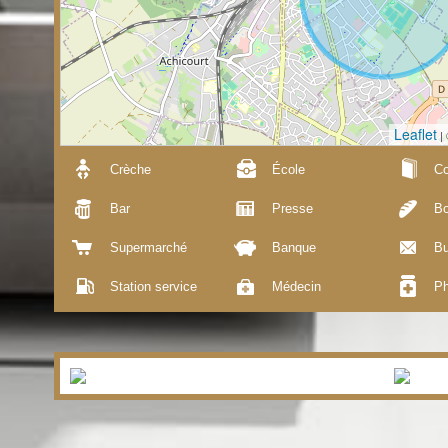
Leaflet
|
Crèche
École
Co
Bar
Presse
Bo
Supermarché
Banque
Bu
Station service
Médecin
Ph