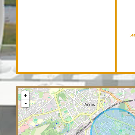
St
+
-