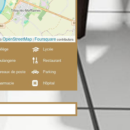
OpenStreetMap
Foursquare
 ©
|
contributors
llège
Lycée
ulangerie
Restaurant
reaux de poste
Parking
armacie
Hôpital