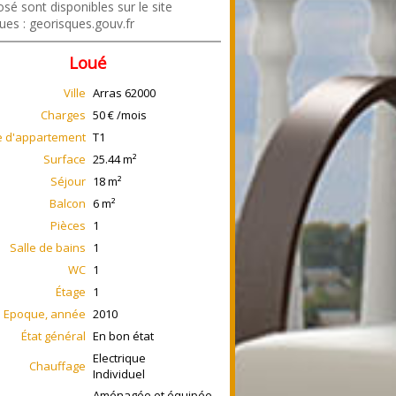
sé sont disponibles sur le site
ues : georisques.gouv.fr
Loué
Ville
Arras
62000
Charges
50 € /mois
e d'appartement
T1
Surface
25.44
m²
Séjour
18
m²
Balcon
6
m²
Pièces
1
Salle de bains
1
WC
1
Étage
1
Epoque, année
2010
État général
En bon état
Electrique
Chauffage
Individuel
Aménagée et équipée,