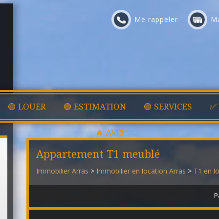
Me rappeler
Ma
🟢 LOUER
🟢 ESTIMATION
🟢 SERVICES
✅
🔥 AVIS
Appartement T1 meublé
Immobilier Arras
>
Immobilier en location Arras
>
T1 en l
P