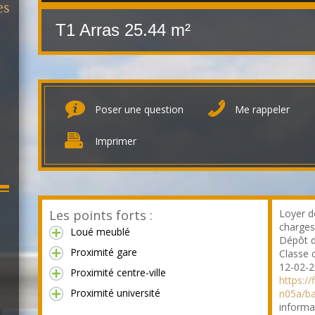
es
T1 Arras
25.44 m²
Poser une question
Me rappeler
Imprimer
Les points forts :
Loyer d
charges
Loué meublé
Dépôt d
Proximité gare
Classe 
12-02-2
Proximité centre-ville
https:/
Proximité université
n05a/b
informa