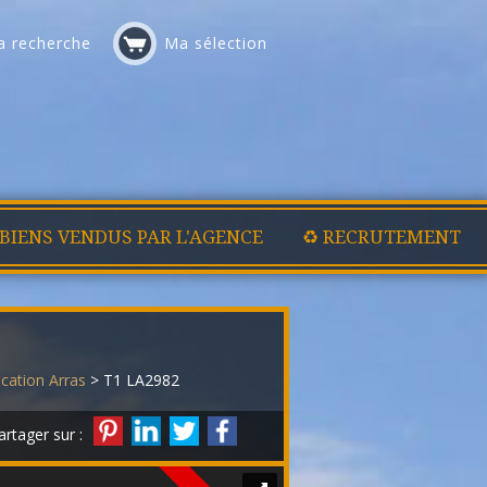
 recherche
Ma sélection
 BIENS VENDUS PAR L'AGENCE
♻️ RECRUTEMENT
ocation Arras
> T1 LA2982
artager sur :