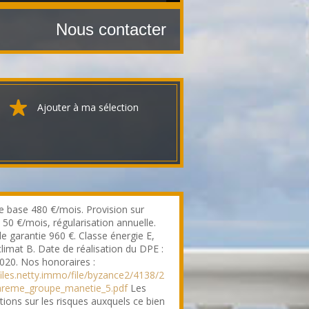
Nous contacter
Ajouter à ma sélection
e base 480 €/mois. Provision sur
 50 €/mois, régularisation annuelle.
e garantie 960 €. Classe énergie E,
climat B. Date de réalisation du DPE :
020. Nos honoraires :
/files.netty.immo/file/byzance2/4138/2
areme_groupe_manetie_5.pdf
Les
tions sur les risques auxquels ce bien