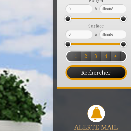
Budget
à
Surface
à
1
2
3
4
+
ALERTE MAIL