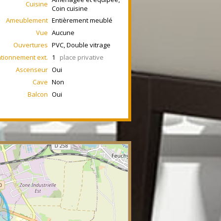
Cuisine
Coin cuisine
Ameublement
Entièrement meublé
Vue
Aucune
Ouvertures
PVC, Double vitrage
ationnement ext.
1
place privative
Ascenseur
Oui
Cave
Non
Balcon
Oui