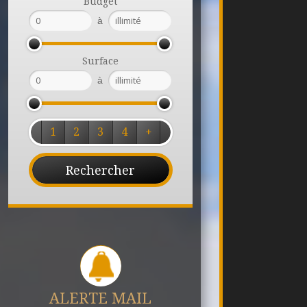
Budget
à
Surface
à
1
2
3
4
+
ALERTE MAIL