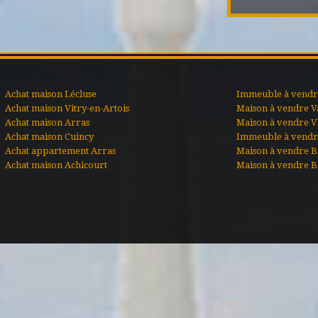
Achat maison Lécluse
Immeuble à vendre
Achat maison Vitry-en-Artois
Maison à vendre V
Achat maison Arras
Maison à vendre Vi
Achat maison Cuincy
Immeuble à vendr
Achat appartement Arras
Maison à vendre B
Achat maison Achicourt
Maison à vendre B