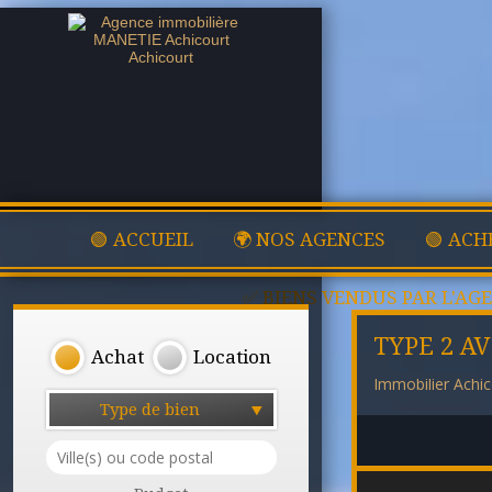
🟢 ACCUEIL
🌍 NOS AGENCES
🟢 ACH
✅ BIENS VENDUS PAR L'AG
TYPE 2 A
Achat
Location
Immobilier Achic
Type de bien