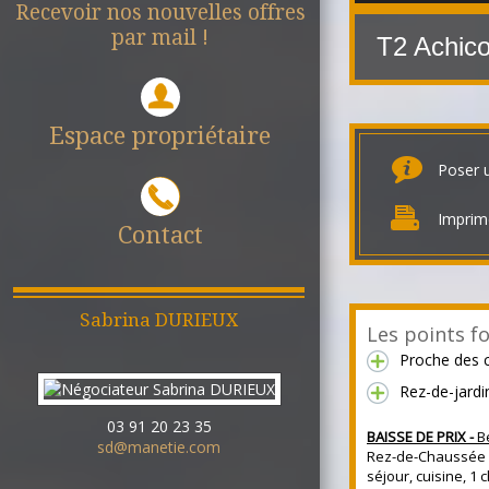
Recevoir nos nouvelles offres
par mail !
T2 Achic
Espace propriétaire
Poser 
Imprim
Contact
Sabrina
DURIEUX
Les points fo
Proche des
Rez-de-jardi
03 91 20 23 35
BAISSE DE PRIX -
B
sd@manetie.com
Rez-de-Chaussée 
séjour, cuisine, 1