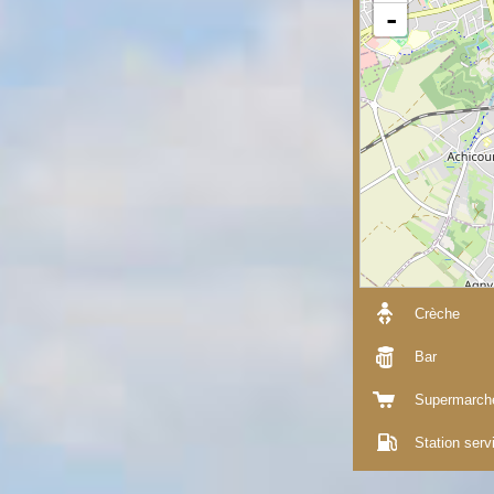
-
Crèche
Bar
Supermarch
Station serv