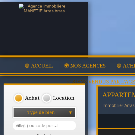
🟢 ACCUEIL
🌍 NOS AGENCES
🟢 ACH
✅ BIENS VENDUS PAR L'AG
APPARTE
Achat
Location
Immobilier Arras
Type de bien