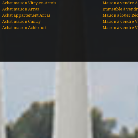
Achat maison Vitry-en-Artois
Maison à vendre A
Achat maison Arras
Immeuble à vendre
Achat appartement Arras
Maison à louer Ré
Achat maison Cuincy
Maison à vendre V
Achat maison Achicourt
Maison à vendre Vi