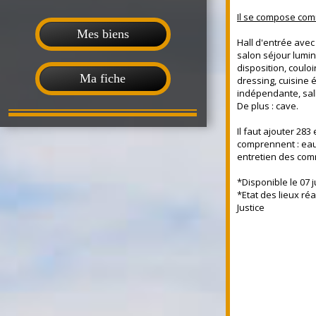
Il se compose comm
Mes biens
Hall d'entrée ave
salon séjour lumi
disposition, coulo
Ma fiche
dressing, cuisine
indépendante, sal
De plus : cave.
Il faut ajouter 28
comprennent : eau
entretien des co
*Disponible le 07 ju
*Etat des lieux ré
Justice