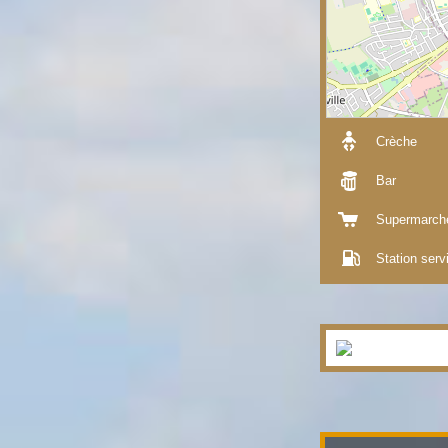
Crèche
Bar
Supermarch
Station serv