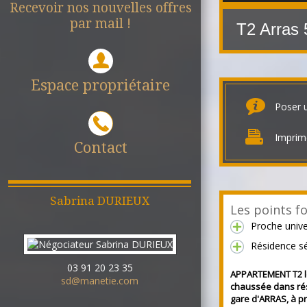
Recevoir nos nouvelles offres
par mail !
T2 Arras
Espace propriétaire
Poser 
Imprim
Contact
Sabrina
DURIEUX
Les points fo
Proche unive
Résidence s
03 91 20 23 35
APPARTEMENT T2 l
sd@manetie.com
chaussée dans rés
gare d'ARRAS, à pr