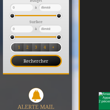
Budget
à
Surface
à
1
2
3
4
+
ALERTE MAIL