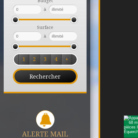
Budget
à
Surface
à
1
2
3
4
+
ALERTE MAIL