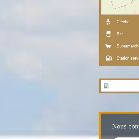
Crèche
Bar
Supermarch
Station serv
Nous cont