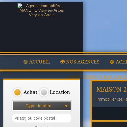
🟢 ACCUEIL
🌍 NOS AGENCES
🟢 ACH
✅ BIENS VENDUS PAR L'AG
MAISON 
Achat
Location
Immobilier Izel-
Type de bien