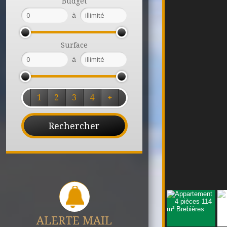
Budget
à
Surface
à
1
2
3
4
+
ALERTE MAIL