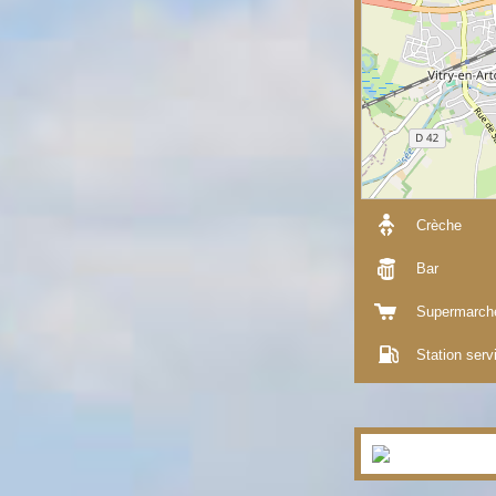
Crèche
Bar
Supermarch
Station serv