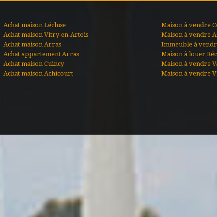
Achat maison Lécluse
Maison à vendre C
Achat maison Vitry-en-Artois
Maison à vendre A
Achat maison Arras
Immeuble à vendre
Achat appartement Arras
Maison à louer Ré
Achat maison Cuincy
Maison à vendre V
Achat maison Achicourt
Maison à vendre Vi