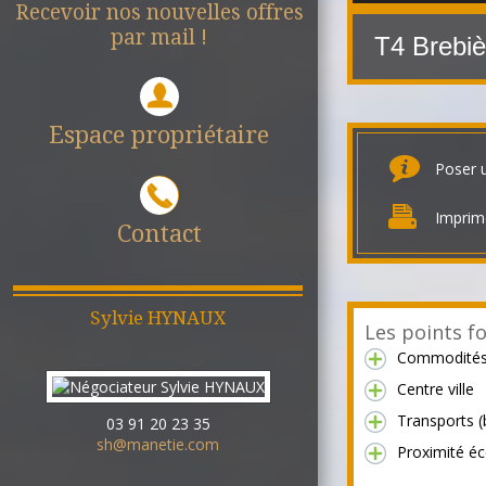
Recevoir nos nouvelles offres
par mail !
T4 Brebi
Espace propriétaire
Poser 
Imprim
Contact
Sylvie
HYNAUX
Les points fo
Commodité
Centre ville
Transports (
03 91 20 23 35
sh@manetie.com
Proximité éc