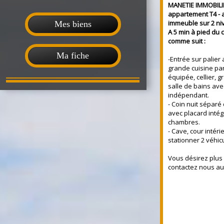
MANETIE IMMOBILI
appartement T4 - 
immeuble sur 2 ni
Mes biens
A 5 min à pied du 
comme suit :
Ma fiche
-Entrée sur palier
grande cuisine pa
équipée, cellier, 
salle de bains avec
indépendant.
- Coin nuit séparé 
avec placard inté
chambres.
- Cave, cour intér
stationner 2 véhic
Vous désirez plus
contactez nous au 