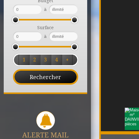
Budget
à
Surface
à
1
2
3
4
+
ALERTE MAIL