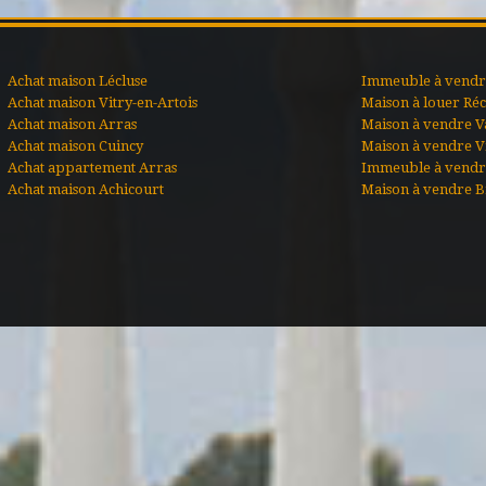
Achat maison Lécluse
Immeuble à vendre
Achat maison Vitry-en-Artois
Maison à louer Ré
Achat maison Arras
Maison à vendre V
Achat maison Cuincy
Maison à vendre Vi
Achat appartement Arras
Immeuble à vendr
Achat maison Achicourt
Maison à vendre B