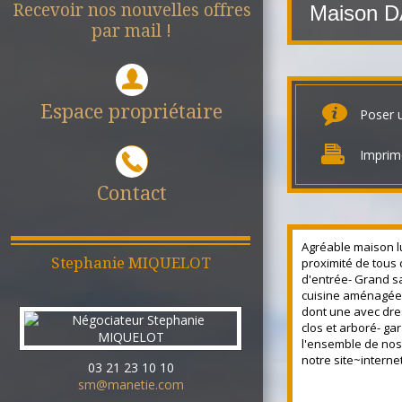
Recevoir nos nouvelles offres
Maison 
par mail !
Espace propriétaire
Poser 
Imprim
Contact
Agréable maison l
Stephanie
MIQUELOT
proximité de tous
d'entrée- Grand sa
cuisine aménagée 
dont une avec dre
clos et arboré- ga
l'ensemble de nos 
notre site~interne
03 21 23 10 10
sm@manetie.com