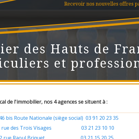
Recevoir nos nouvelles offres p
ier des Hauts de Fra
iculiers et professio
al de l'immobilier, nos 4 agences se situent à :
6 bis Route Nationale (siège social) 03 91 20 23 35
rue des Trois Visages 03 21 23 10 10
 rue Raoul Briquet 03 21 15 20 25