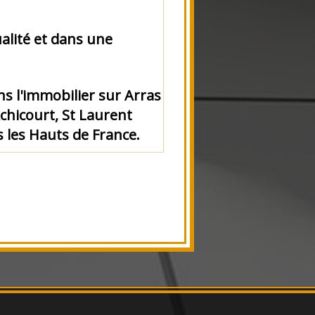
alité et dans une
s l'immobilier sur Arras
Achicourt, St Laurent
s les Hauts de France.