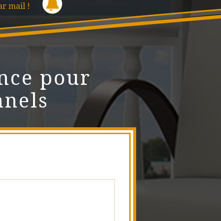
ar mail !
nce pour
nnels