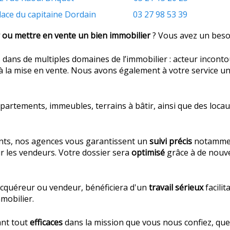
du capitaine Dordain 03 27 98 53 39
 ou mettre en vente un bien immobilier
? Vous avez un beso
s dans de
multiples domaines de l’immobilier :
acteur inconto
 à la mise en vente. Nous avons également à votre service un 
rtements, immeubles, terrains à bâtir, ainsi que des locau
nts, nos agences vous garantissent un
suivi précis
notammen
ur les vendeurs.
Votre dossier sera
optimisé
grâce à de nouv
t acquéreur ou vendeur, bénéficiera d'un
travail sérieux
facili
mobilier.
ant tout
efficaces
dans la mission que vous nous confiez, qu