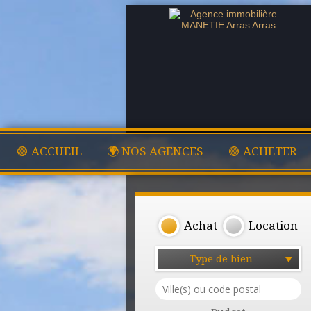
🟢 ACCUEIL
🌍 NOS AGENCES
🟢 ACHETER
Achat
Location
Type de bien