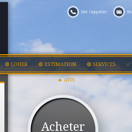
Me rappeler
Ma
🟢 LOUER
🟢 ESTIMATION
🟢 SERVICES
✅
🔥 AVIS
Acheter