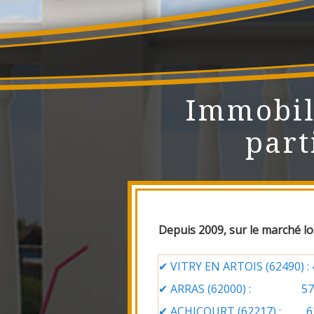
Immobil
part
Depuis 2009, sur le marché loc
✔ VITRY EN ARTOIS (62490) : 4
✔ ARRAS (62000) : 57 
✔ ACHICOURT (62217)
: 62