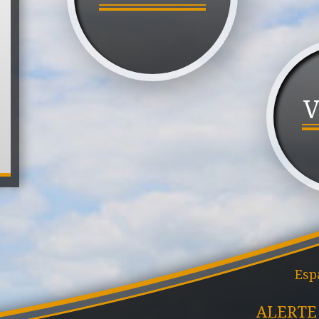
V
Esp
ALERTE