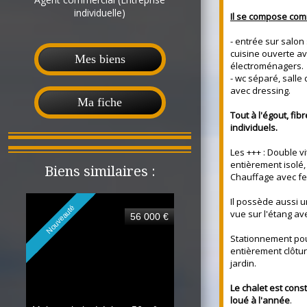
individuelle)
Il se compose comm
- entrée sur salon
cuisine ouverte a
Mes biens
électroménagers.
- wc séparé, sall
avec dressing.
Ma fiche
Tout à l'égout, fi
individuels.
Les +++ : Double v
entièrement isolé,
Biens similaires :
Chauffage avec fe
Il possède aussi u
Nouveauté
vue sur l'étang a
56 000 €
Stationnement pour
entièrement clôtu
jardin.
Le chalet est cons
loué à l'année
.