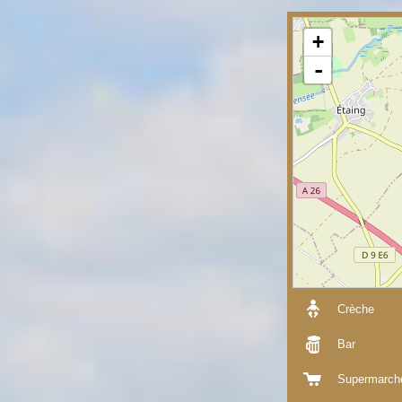
+
-
Crèche
Bar
Supermarch