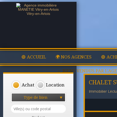
🟢 ACCUEIL
🌍 NOS AGENCES
🟢 ACH
✅ BIENS VENDUS PAR L'AG
CHALET S
Achat
Location
Immobilier Lécl
Type de bien