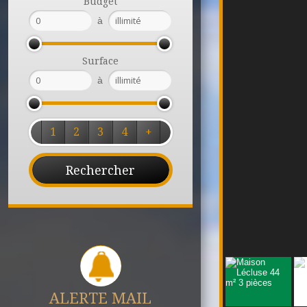
Budget
à
Surface
à
1
2
3
4
+
ALERTE MAIL