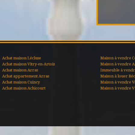
Achat maison Lécluse
Maison à vendre C
Achat maison Vitry-en-Artois
Maison à vendre A
Achat maison Arras
Immeuble à vendre
Achat appartement Arras
Maison à louer Ré
Achat maison Cuincy
Maison à vendre V
Achat maison Achicourt
Maison à vendre Vi