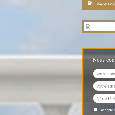
Station serv
Nous cont
J'accepte 