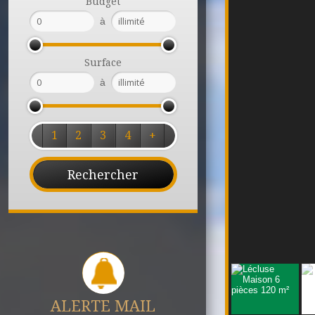
Budget
à
Surface
à
1
2
3
4
+
ALERTE MAIL