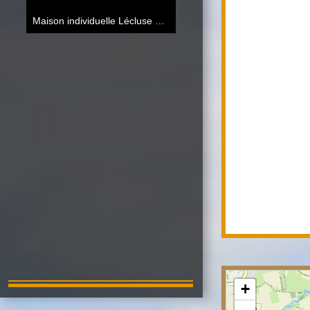
Maison individuelle Lécluse
120 m²
+