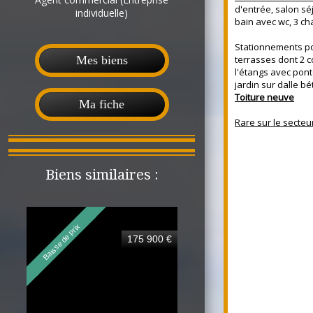
d'entrée, salon séj
individuelle)
bain avec wc, 3 ch
Stationnements pou
terrasses dont 2 c
Mes biens
l'étangs avec pon
jardin sur dalle bé
Toiture neuve
Ma fiche
Rare sur le secteur !
Biens similaires :
Baisse de prix
175 900 €