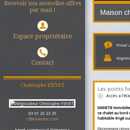
Recevoir nos nouvelles offres
par mail !
Maison c
Espace propriétaire
Poser 
Imprim
Contact
Christophe
FIEVET
Les points fo
Accès a l'ét
MANETIE Immobilie
ce chalet au bord 
03 91 20 23 35
habitable érigé su
cf@manetie.com
Récemment rénov
Agent commercial (Entreprise