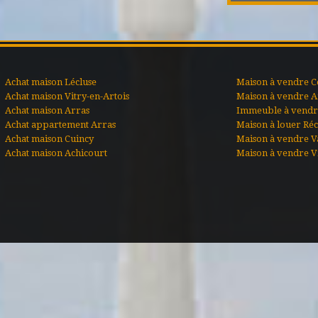
Achat maison Lécluse
Maison à vendre C
Achat maison Vitry-en-Artois
Maison à vendre A
Achat maison Arras
Immeuble à vendre
Achat appartement Arras
Maison à louer Ré
Achat maison Cuincy
Maison à vendre V
Achat maison Achicourt
Maison à vendre Vi