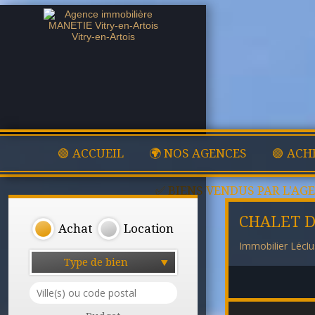
🟢 ACCUEIL
🌍 NOS AGENCES
🟢 ACH
✅ BIENS VENDUS PAR L'AG
CHALET D
Achat
Location
Immobilier Lécl
Type de bien