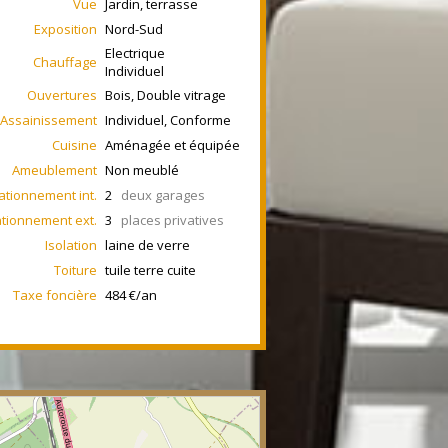
Vue
Jardin, terrasse
Exposition
Nord-Sud
Electrique
Chauffage
Individuel
Ouvertures
Bois, Double vitrage
Assainissement
Individuel, Conforme
Cuisine
Aménagée et équipée
Ameublement
Non meublé
ationnement int.
2
deux garages
ationnement ext.
3
places privatives
Isolation
laine de verre
Toiture
tuile terre cuite
Taxe foncière
484 €/an