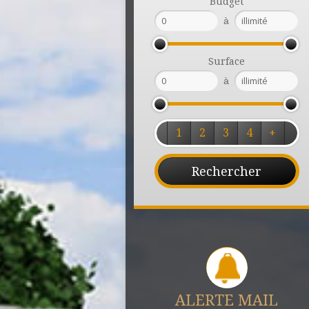
Budget
à
Surface
à
1
2
3
4
+
ALERTE MAIL