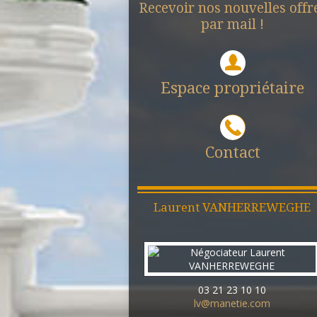
Recevoir nos nouvelles offr
par mail !
Espace propriétaire
Contact
Laurent
VANHERREWEGHE
03 21 23 10 10
lv@manetie.com