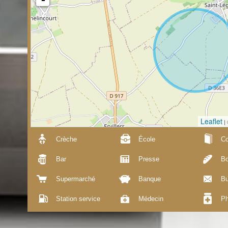
Leaflet
|
Crèche
École
Co
Bar
Presse
Bo
Supermarché
Banque
Bu
Station service
Médecin
Ph