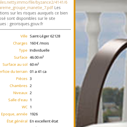
/files.netty.immo/file/byzance2/4141/6
areme_groupe_manetie_7.pdf
Les
tions sur les risques auxquels ce bien
sé sont disponibles sur le site
ues : georisques.gouv.fr
Ville
Saint-Léger
62128
Charges
160 € /mois
Type
Individuelle
Surface
46.00
m²
Surface au sol
60
m²
rficie du terrain
01 a 41 ca
Pièces
3
Chambres
2
Niveaux
2
Salle d'eau
1
WC
1
Epoque, année
1926
État général
En excellent état