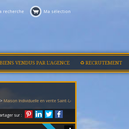
 recherche
Ma sélection
 BIENS VENDUS PAR L'AGENCE
♻️ RECRUTEMENT
>
Maison Individuelle en vente Saint-Léger
> Maison individuelle 3331
artager sur :