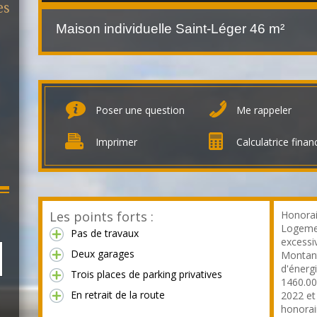
es
Maison individuelle Saint-Léger
46 m²
Poser une question
Me rappeler
Imprimer
Calculatrice finan
Les points forts :
Honorai
Logeme
Pas de travaux
excessiv
Deux garages
Montant
d'énerg
Trois places de parking privatives
1460.00
En retrait de la route
2022 et
honorai