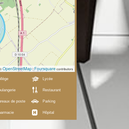
OpenStreetMap
Foursquare
 ©
|
contributors
llège
Lycée
ulangerie
Restaurant
reaux de poste
Parking
armacie
Hôpital