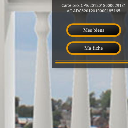
Carte pro. CPI62012018000029181
AC ADC62012019000185165
Mes biens
Ma fiche