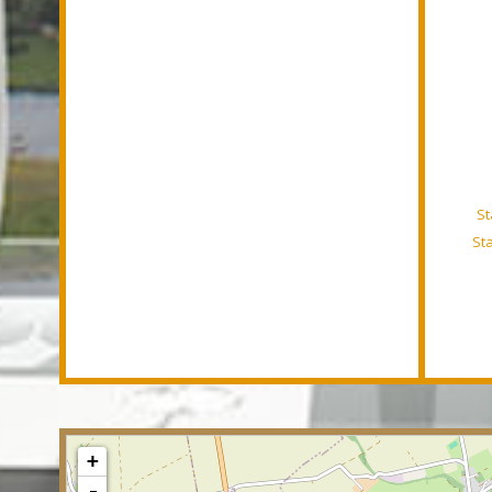
St
St
+
-