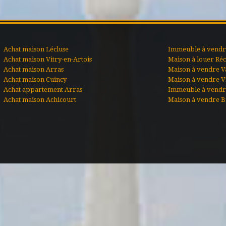
Achat maison Lécluse
Immeuble à vendre
Achat maison Vitry-en-Artois
Maison à louer Ré
Achat maison Arras
Maison à vendre V
Achat maison Cuincy
Maison à vendre Vi
Achat appartement Arras
Immeuble à vendr
Achat maison Achicourt
Maison à vendre B