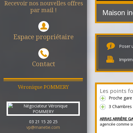
Recevoir nos nouvelles offres
par mail !
Maison in
Espace propriétaire
Poser 
Imprim
Contact
Véronique
POMMERY
Les points fo
Proche gare
3 Chambres
ARRAS ARRIÈRE GA
03 21 15 20 25
agencée comme sui
vp@manetie.com