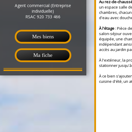
Au rez-de-chauss
Agent commercial (Entreprise
un espace salle de
individuelle)
chambres, chacune
RSAC 920 733 466
d'eau avec douch
À l'étage
: Pièce d
salon-séjour ouve
Mes biens
équipée, une cham
indépendant ainsi
accès au jardin pa
Ma fiche
À l'extérieur, la pr
stationner jusqu'à
À ce bien s’ajoute
cuisine d'été, un a