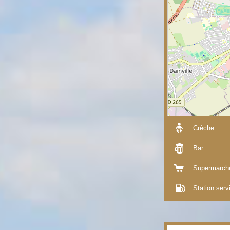
Crèche
Bar
Supermarch
Station serv