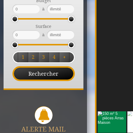
Budget
à
Surface
à
1
2
3
4
+
ALERTE MAIL