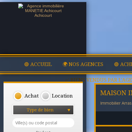
🟢 ACCUEIL
🌍 NOS AGENCES
🟢 ACH
✅ BIENS VENDUS PAR L'AG
MAISON I
Achat
Location
Immobilier Arras
Type de bien