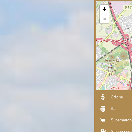
+
-
Crèche
Bar
Supermarch
Station serv