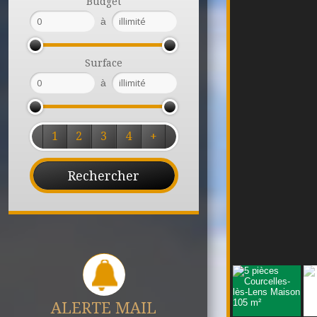
Budget
à
Surface
à
1
2
3
4
+
ALERTE MAIL