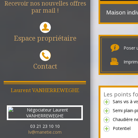
Recevoir nos nouvelles offres
par mail !
Maison indi
Espace propriétaire
Poser 
Imprim
Contact
Laurent
VANHERREWEGHE
Les points fo
Sans vis à vi
Semi plain-p
Chaudière n
03 21 23 10 10
Potentiel
lv@manetie.com