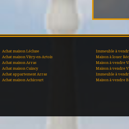
Achat maison Lécluse
Immeuble à vendre
Achat maison Vitry-en-Artois
Maison à louer Ré
Achat maison Arras
Maison à vendre V
Achat maison Cuincy
Maison à vendre Vi
Achat appartement Arras
Immeuble à vendr
Achat maison Achicourt
Maison à vendre B