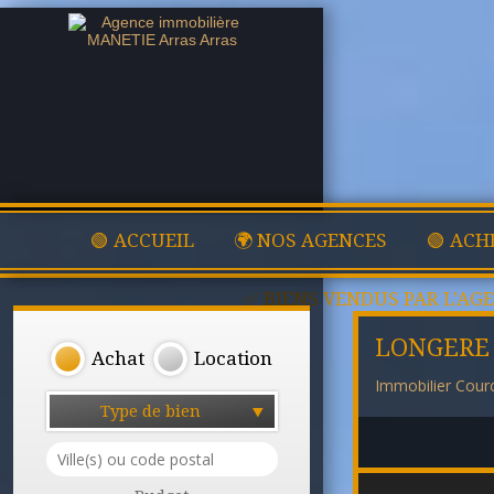
🟢 ACCUEIL
🌍 NOS AGENCES
🟢 ACH
✅ BIENS VENDUS PAR L'AG
LONGERE 
Achat
Location
Immobilier Courc
Type de bien