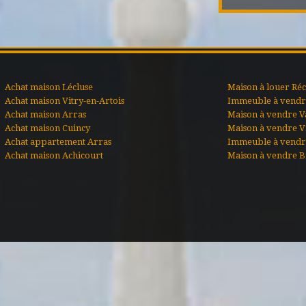
Achat maison Lécluse
Maison à louer Ré
Achat maison Vitry-en-Artois
Immeuble à vendre
Achat maison Arras
Maison à vendre V
Achat maison Cuincy
Maison à vendre Vi
Achat appartement Arras
Immeuble à vendr
Achat maison Achicourt
Maison à vendre B