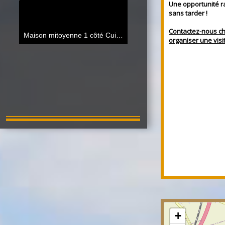
Une opportunité rar
sans tarder !
Contactez-nous ch
Maison mitoyenne 1 côté Cuincy
87.07 m²
organiser une visi
Baisse de prix
89 900 €
Maison mitoyenne 2 côtés Cuincy
82 m²
+