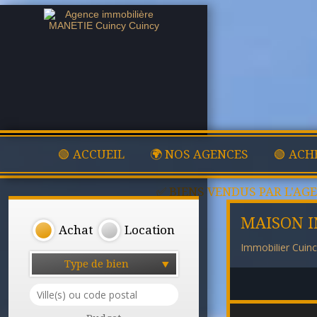
🟢 ACCUEIL
🌍 NOS AGENCES
🟢 ACH
✅ BIENS VENDUS PAR L'AG
MAISON I
Achat
Location
Immobilier Cuin
Type de bien