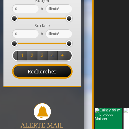
Budget
à
Surface
à
1
2
3
4
+
ALERTE MAIL