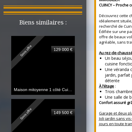
CUINCY – Proche c
Découvrez cette c
idéalement située
Biens similaires :
recherché de Cuin
Édifiée sur une par
offre de beaux vo
agréable, sans tra
Sous offre
129 000 €
Au rez-de-chauss
Un beau séjou
cuisine foncti
Une véranda of
jardin, parfa
détente
À l’étage
:
Maison mitoyenne 1 côté Cuincy
82.45 m²
Trois chambre
Une salle de b
Confort assuré gr
Sous offre
149 500 €
Garage et deux pl
Joli jardin sans vi
jours en toute tranq