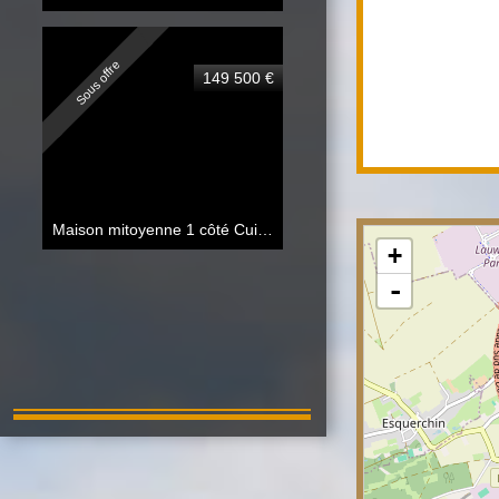
Sous offre
149 500 €
Maison mitoyenne 1 côté Cuincy
87.07 m²
+
-
Baisse de prix
139 000 €
Maison mitoyenne 1 côté Cuincy
85.50 m²