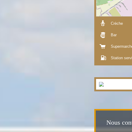
Crèche
Bar
Supermarch
Station serv
Nous cont