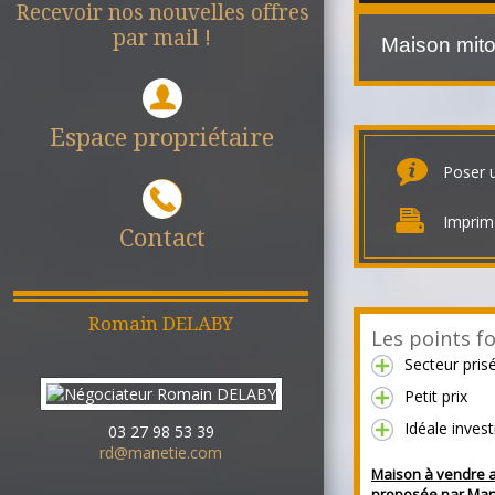
Recevoir nos nouvelles offres
par mail !
Maison mit
Espace propriétaire
Poser 
Imprim
Contact
Romain
DELABY
Les points fo
Secteur pris
Petit prix
Idéale inves
03 27 98 53 39
rd@manetie.com
Maison à vendre a
proposée par Mane