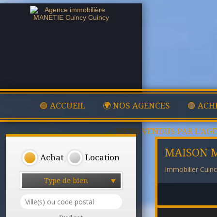
🟢 ACCUEIL
🌍 NOS AGENCES
🟢 ACH
✅ BIENS VENDUS PAR L'AG
MAISON 
Achat
Location
Immobilier Cuin
Type de bien