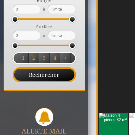
Budget
à
Surface
à
1
2
3
4
+
ALERTE MAIL