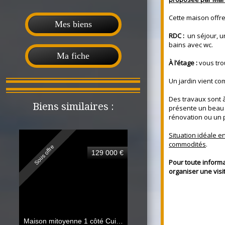
Cette maison offre
Mes biens
RDC :
un séjour, un
bains avec wc.
Ma fiche
À l’étage :
vous tro
Un jardin vient co
Des travaux sont à
Biens similaires :
présente un beau 
rénovation ou un 
Situation idéale en
commodités
.
Sous offre
129 000 €
Pour toute inform
organiser une visi
Maison mitoyenne 1 côté Cuincy
82.45 m²