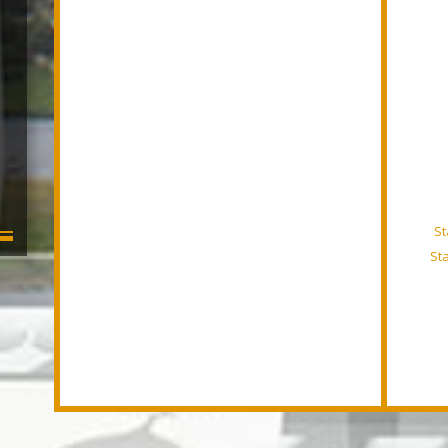
7.07 m²
St
St
82 m²