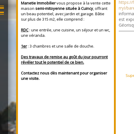
https:/
Manetie Immobilier
vous propose à la vente cette
rryI/ba
maison
semi-mitoyenne située à Cuincy
, offrant
informa
un beau potentiel, avec jardin et garage. Bâtie
sur plus de 315 m2, elle comprend :
est expo
Géorisq
RDC
: une entrée, une cuisine, un séjour et un wc,
une véranda.
1er
: 3 chambres et une salle de douche.
Des travaux de remise au goût du jour pourront
révéler tout le potentiel de ce bien.
Contactez nous dès maintenant pour organiser
Supe
une visite.
2.45 m²