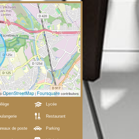
OpenStreetMap
Foursquare
 ©
|
contributors
llège
Lycée
ulangerie
Restaurant
reaux de poste
Parking