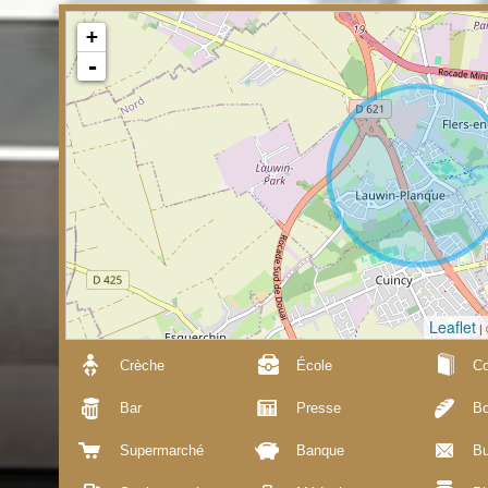
+
-
Leaflet
|
Crèche
École
Co
Bar
Presse
Bo
Supermarché
Banque
Bu