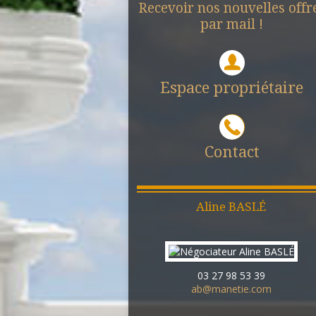
Recevoir nos nouvelles offr
par mail !
Espace propriétaire
Contact
Aline
BASLÉ
03 27 98 53 39
ab@manetie.com