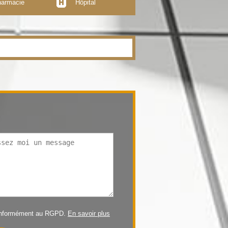
armacie
Hôpital
conformément au RGPD.
En savoir plus