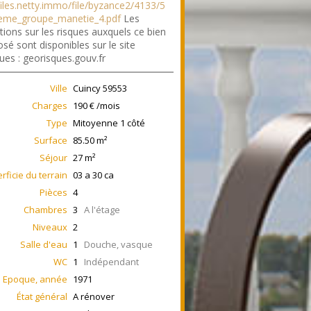
/files.netty.immo/file/byzance2/4133/5
reme_groupe_manetie_4.pdf
Les
tions sur les risques auxquels ce bien
sé sont disponibles sur le site
ues : georisques.gouv.fr
Ville
Cuincy
59553
Charges
190 € /mois
Type
Mitoyenne 1 côté
Surface
85.50
m²
Séjour
27
m²
rficie du terrain
03 a 30 ca
Pièces
4
Chambres
3
A l'étage
Niveaux
2
Salle d'eau
1
Douche, vasque
WC
1
Indépendant
Epoque, année
1971
État général
A rénover