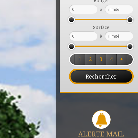
Budget
à
Surface
à
1
2
3
4
+
ALERTE MAIL