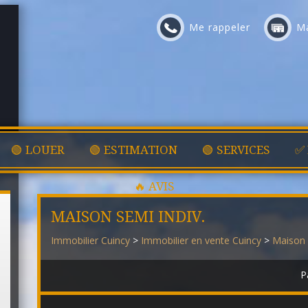
Me rappeler
Ma
🟢 LOUER
🟢 ESTIMATION
🟢 SERVICES
✅
🔥 AVIS
MAISON SEMI INDIV.
Immobilier Cuincy
>
Immobilier en vente Cuincy
>
Maison 
P