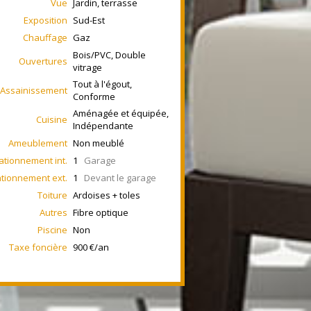
Vue
Jardin, terrasse
Exposition
Sud-Est
Chauffage
Gaz
Bois/PVC, Double
Ouvertures
vitrage
Tout à l'égout,
Assainissement
Conforme
Aménagée et équipée,
Cuisine
Indépendante
Ameublement
Non meublé
ationnement int.
1
Garage
ationnement ext.
1
Devant le garage
Toiture
Ardoises + toles
Autres
Fibre optique
Piscine
Non
Taxe foncière
900 €/an