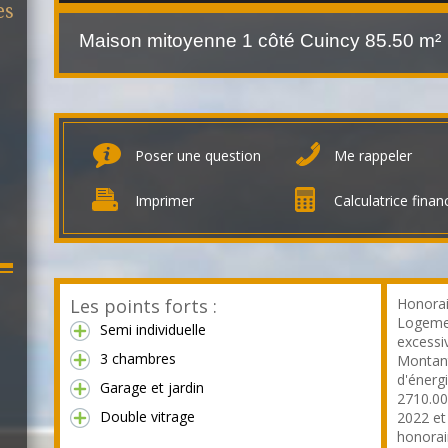
es
Maison mitoyenne 1 côté Cuincy
85.50 m²
Poser une question
Me rappeler
Imprimer
Calculatrice finan
Les points forts :
Honorai
Logeme
Semi individuelle
excessiv
3 chambres
Montant
d'énerg
Garage et jardin
2710.00
Double vitrage
2022 et
honorai