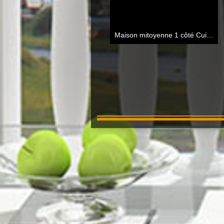
Maison mitoyenne 1 côté Cuincy
8
Baisse de prix
89 900 €
Maison mitoyenne 2 côtés Cuincy