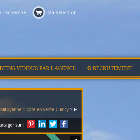
 recherche
Ma sélection
 BIENS VENDUS PAR L'AGENCE
♻️ RECRUTEMENT
Mitoyenne 1 côté en vente Cuincy
> Maison mitoyenne 1 côté 3349
artager sur :