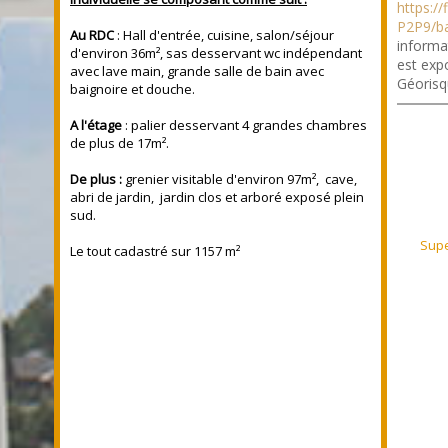
https:/
P2P9/b
Au RDC
: Hall d'entrée, cuisine, salon/séjour
informa
d'environ 36m², sas desservant wc indépendant
est expo
avec lave main, grande salle de bain avec
Géorisq
baignoire et douche.
A l'étage
: palier desservant 4 grandes chambres
de plus de 17m².
De plus :
grenier visitable d'environ 97m², cave,
abri de jardin, jardin clos et arboré exposé plein
sud.
Supe
Le tout cadastré sur 1157 m²