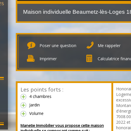
es
Maison individuelle Beaumetz-lès-Loges
1
Poser une question
Me rappeler
Imprimer
Calculatrice finan
Les points forts :
Honorai
Logeme
4 chambres
excessiv
Jardin
Montant
d'énerg
Volume
7008.00
2022 et
Manetie Immobilier vous propose cette maison
honorai
individuelle se composant comme suit :