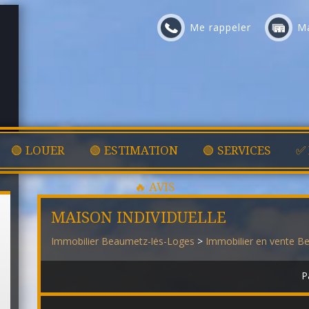
Me rappeler
Ma
🟢 LOUER
🟢 ESTIMATION
🟢 SERVICES
✅
🔥 AVIS
MAISON INDIVIDUELLE
Immobilier Beaumetz-lès-Loges
>
Immobilier en vente B
P