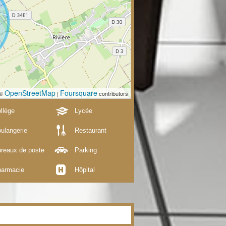
OpenStreetMap
Foursquare
 ©
|
contributors
llège
Lycée
ulangerie
Restaurant
reaux de poste
Parking
armacie
Hôpital