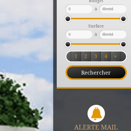
Budget
à
Surface
à
1
2
3
4
+
ALERTE MAIL