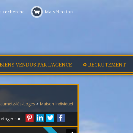
 recherche
Ma sélection
 BIENS VENDUS PAR L'AGENCE
♻️ RECRUTEMENT
eaumetz-lès-Loges
>
Maison Individuelle en vente Beaumetz-lès-Log
artager sur :