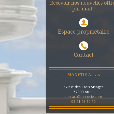
Recevoir nos nouvelles offr
par mail !
Espace propriétaire
Contact
MANETIE Arras
57 rue des Trois Visages
62000
Arras
contact@manetie.com
03 21 23 10 10