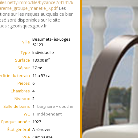
/files.netty.immo/file/byzance2/4141/6
areme_groupe_manetie_7.pdf
Les
tions sur les risques auxquels ce bien
sé sont disponibles sur le site
ues : georisques.gouv.fr
Beaumetz-lès-Loges
Ville
62123
Type
Individuelle
Surface
180.00
m²
Séjour
37
m²
rficie du terrain
11 a 57 ca
Pièces
6
Chambres
4
Niveaux
2
Salle de bains
1
baignoire + douche
WC
1
Indépendant
Epoque, année
1927
État général
A rénover
Vue
Campagne