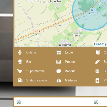
Leaflet
|
Crèche
École
Co
Bar
Presse
Bo
Supermarché
Banque
Bu
Station service
Médecin
Ph