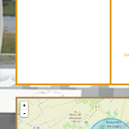
St
+
-