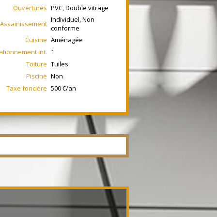
Ouvertures
PVC, Double vitrage
Individuel, Non
Assainissement
conforme
Cuisine
Aménagée
ationnement int.
1
Toiture
Tuiles
Piscine
Non
Taxe foncière
500 €/an