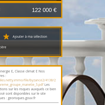
²
122 000 €
Ajouter à ma sélection
cière
énergie E, Classe climat E Nos
res :
/files.netty.immo/file/byzance2/4138/2
areme_groupe_manetie_5.pdf
Les
tions sur les risques auxquels ce bien
sé sont disponibles sur le site
ues : georisques.gouv.fr