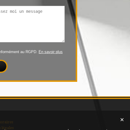
conformément au RGPD.
En savoir plus
✕
oraires
 légales