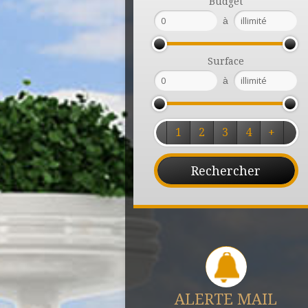
Budget
à
Surface
à
1
2
3
4
+
ALERTE MAIL