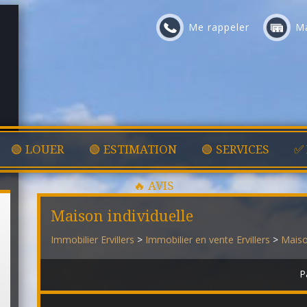
Me rappeler
Ma
🟢 LOUER
🟢 ESTIMATION
🟢 SERVICES
✅
🔥 AVIS
Maison individuelle
Immobilier Ervillers
>
Immobilier en vente Ervillers
>
Maison
P