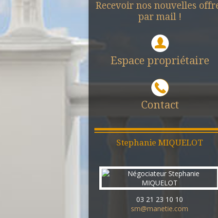
Recevoir nos nouvelles offr
par mail !
Espace propriétaire
Contact
Stephanie
MIQUELOT
03 21 23 10 10
sm@manetie.com