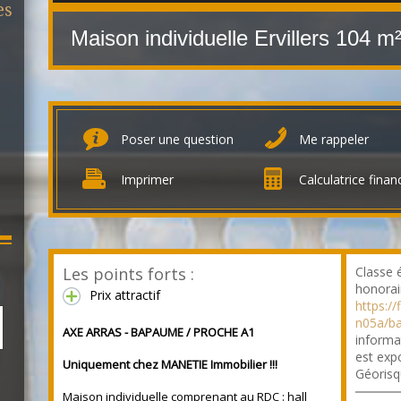
es
Maison individuelle Ervillers
104 m
Poser une question
Me rappeler
Imprimer
Calculatrice finan
Les points forts :
Classe 
honorai
Prix attractif
https:/
n05a/b
AXE ARRAS - BAPAUME / PROCHE A1
informa
est expo
Uniquement chez MANETIE Immobilier !!!
Géorisq
Maison individuelle
comprenant au RDC : hall