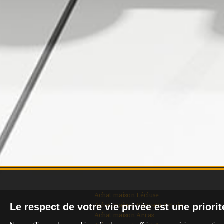
Achat maison Lécluse
Achat maison Vitry-en-Artois
Le respect de votre vie privée est une priori
Achat maison Arras