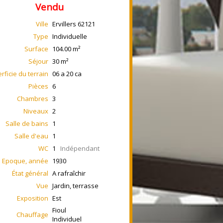
Vendu
Ville
Ervillers
62121
Type
Individuelle
Surface
104.00
m²
Séjour
30
m²
rficie du terrain
06 a 20 ca
Pièces
6
Chambres
3
Niveaux
2
Salle de bains
1
Salle d'eau
1
WC
1
Indépendant
Epoque, année
1930
État général
A rafraîchir
Vue
Jardin, terrasse
Exposition
Est
Fioul
Chauffage
Individuel