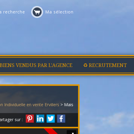
 recherche
Ma sélection
 BIENS VENDUS PAR L'AGENCE
♻️ RECRUTEMENT
 Individuelle en vente Ervillers
> Maison individuelle VM3942
artager sur :