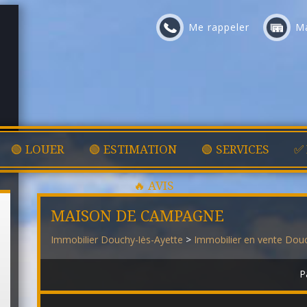
Me rappeler
Ma
🟢 LOUER
🟢 ESTIMATION
🟢 SERVICES
✅
🔥 AVIS
MAISON DE CAMPAGNE
Immobilier Douchy-lès-Ayette
>
Immobilier en vente Douc
P