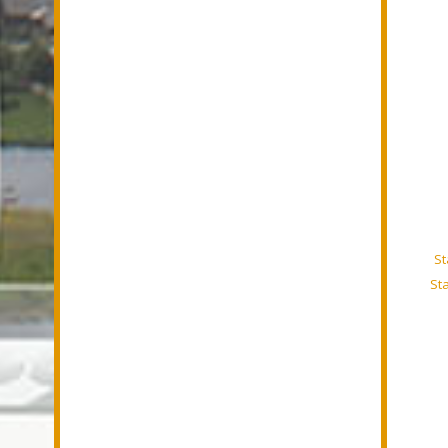
St
St