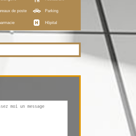
reaux de poste
Parking
armacie
Hôpital