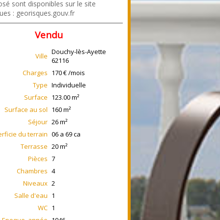
sé sont disponibles sur le site
ues : georisques.gouv.fr
Vendu
Douchy-lès-Ayette
Ville
62116
Charges
170 € /mois
Type
Individuelle
Surface
123.00
m²
Surface au sol
160
m²
Séjour
26
m²
rficie du terrain
06 a 69 ca
Terrasse
20
m²
Pièces
7
Chambres
4
Niveaux
2
Salle d'eau
1
WC
1
Epoque, année
1946