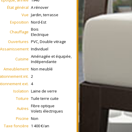
État général
A rénover
Vue
Jardin, terrasse
Exposition
Nord-Est
Bois
Chauffage
Electrique
Ouvertures
PVC, Double vitrage
Assainissement
Individuel
Aménagée et équipée,
Cuisine
Indépendante
Ameublement
Non meublé
ationnement int.
2
ationnement ext.
4
Isolation
Laine de verre
Toiture
Tuile terre cuite
Fibre optique
Autres
Volets électriques
Piscine
Non
Taxe foncière
1 400 €/an