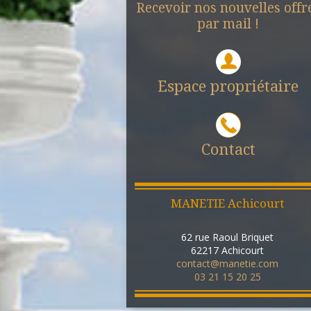
Recevoir nos nouvelles offr
par mail !
Espace propriétaire
Contact
MANETIE Achicourt
62 rue Raoul Briquet
62217
Achicourt
contact@manetie.com
03 21 15 20 25