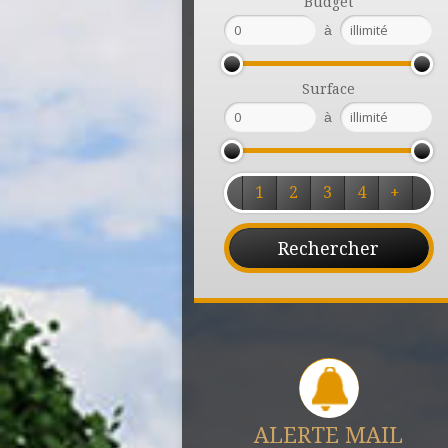
Budget
à
Surface
à
1
2
3
4
+
ALERTE MAIL