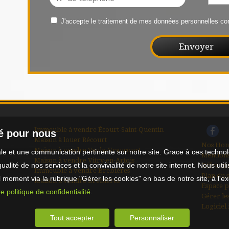
J'accepte le traitement de mes données personnelles 
Immeuble à vendre Écourt-Saint-Quentin
té pour nous
Maison à louer Récourt
Nos Hon
Maison à vendre Vaulx-Vraucourt
male et une communication pertinente sur notre site. Grace à ces tech
Mentions
Maison à vendre Vitry-en-Artois
qualité de nos services et la convivialité de notre site internet. Nous 
Offre co
Immeuble à vendre Brebières
Plan du s
moment via la rubrique "Gérer les cookies" en bas de notre site, à l'e
Maison à vendre Brebières
Espace p
e politique de confidentialité
.
Gérer le
Logiciel
Tout accepter
Personnaliser