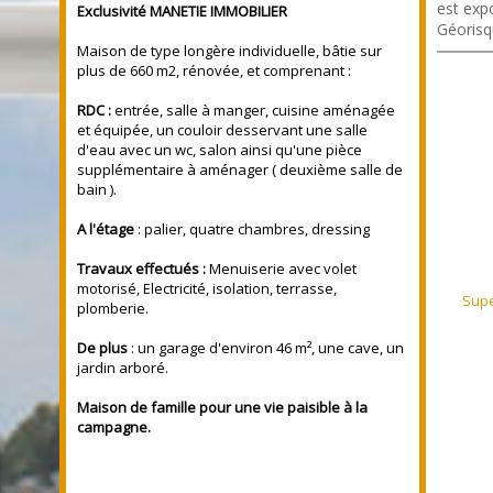
est expo
Exclusivité MANETIE IMMOBILIER
Géorisq
Maison de type longère individuelle, bâtie sur
plus de 660 m2, rénovée, et comprenant :
RDC :
entrée, salle à manger, cuisine aménagée
et équipée, un couloir desservant une salle
d'eau avec un wc, salon ainsi qu'une pièce
supplémentaire à aménager ( deuxième salle de
bain ).
A l'étage
: palier, quatre chambres, dressing
Travaux effectués :
Menuiserie avec volet
motorisé, Electricité, isolation, terrasse,
Supe
plomberie.
De plus
: un garage d'environ 46 m², une cave, un
jardin arboré.
Maison de famille pour une vie paisible à la
campagne.