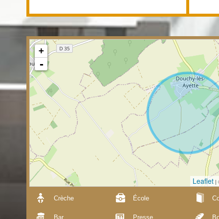
+
-
Leaflet
|
Crèche
École
Co
Bar
Presse
Bo