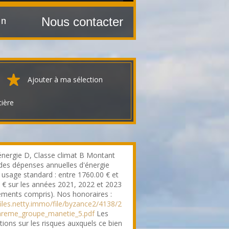
Nous contacter
 m²
Ajouter à ma sélection
cière
énergie D, Classe climat B Montant
des dépenses annuelles d'énergie
 usage standard : entre 1760.00 € et
 € sur les années 2021, 2022 et 2023
ments compris). Nos honoraires :
/files.netty.immo/file/byzance2/4138/2
areme_groupe_manetie_5.pdf
Les
tions sur les risques auxquels ce bien